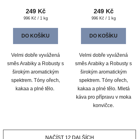
249 Kč
249 Kč
Měrná
Měrná
996 Kč / 1 kg
996 Kč / 1 kg
cena:
cena:
DO KOŠÍKU
DO KOŠÍKU
Velmi dobře vyvážená
Velmi dobře vyvážená
směs Arabiky a Robusty s
směs Arabiky a Robusty s
širokým aromatickým
širokým aromatickým
spektrem. Tóny ořech,
spektrem. Tóny ořech,
kakaa a plné tělo.
kakaa a plné tělo. Mletá
káva pro přípravu v moka
konvičce.
NAČÍST 12 DALŠÍCH