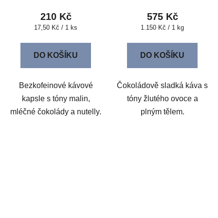
210 Kč
575 Kč
Měrná
Měrná
17,50 Kč / 1 ks
1.150 Kč / 1 kg
cena:
cena:
DO KOŠÍKU
DO KOŠÍKU
Bezkofeinové kávové
Čokoládově sladká káva s
kapsle s tóny malin,
tóny žlutého ovoce a
mléčné čokolády a nutelly.
plným tělem.