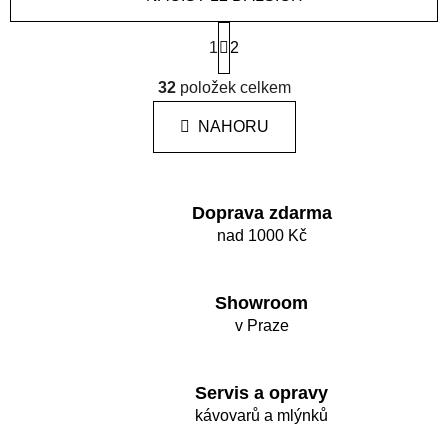
S
t
1
2
r
O
á
32
položek celkem
v
n
l
k
NAHORU
á
o
d
v
a
á
c
n
Doprava zdarma
í
í
nad 1000 Kč
p
r
v
Showroom
k
v Praze
y
v
ý
Servis a opravy
p
kávovarů a mlýnků
i
s