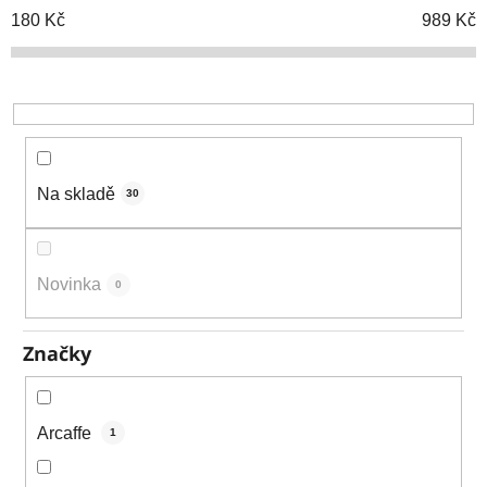
o
180
Kč
989
Kč
d
u
k
t
ů
Na skladě
30
Novinka
0
Značky
Arcaffe
1