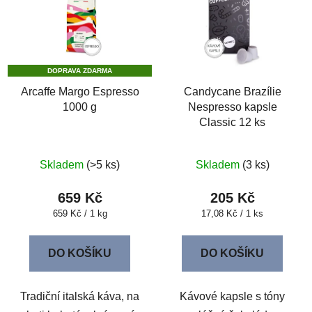
p
i
s
p
r
DOPRAVA ZDARMA
o
Arcaffe Margo Espresso
Candycane Brazílie
1000 g
Nespresso kapsle
d
Classic 12 ks
u
k
t
Skladem
(>5 ks)
Skladem
(3 ks)
ů
659 Kč
205 Kč
Měrná
Měrná
659 Kč / 1 kg
17,08 Kč / 1 ks
cena:
cena:
DO KOŠÍKU
DO KOŠÍKU
Tradiční italská káva, na
Kávové kapsle s tóny