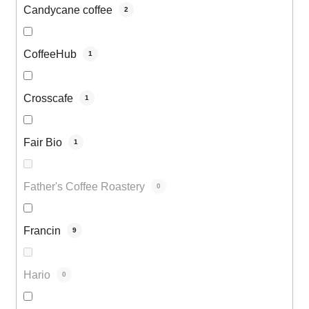
Candycane coffee
2
CoffeeHub
1
Crosscafe
1
Fair Bio
1
Father's Coffee Roastery
0
Francin
9
Hario
0