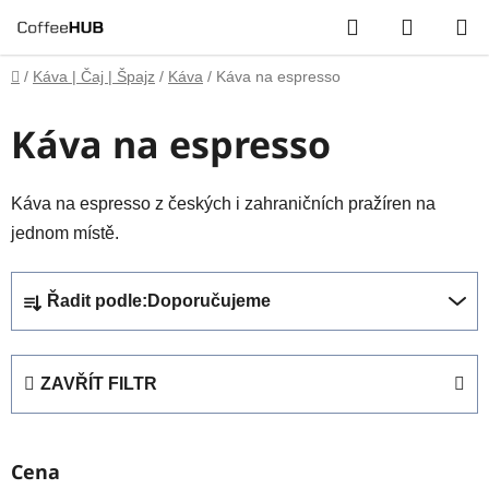
Přejít
Hledat
NÁKUP
na
obsah
KOŠÍK
Domů
/
Káva | Čaj | Špajz
/
Káva
/
Káva na espresso
Káva na espresso
Káva na espresso z českých i zahraničních pražíren na
jednom místě.
Ř
Řadit podle:
Doporučujeme
a
z
e
ZAVŘÍT FILTR
n
í
p
Cena
r