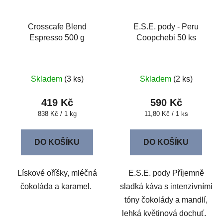
Crosscafe Blend
E.S.E. pody - Peru
Espresso 500 g
Coopchebi 50 ks
Skladem
(3 ks)
Skladem
(2 ks)
419 Kč
590 Kč
Měrná
Měrná
838 Kč / 1 kg
11,80 Kč / 1 ks
cena:
cena:
DO KOŠÍKU
DO KOŠÍKU
Lískové oříšky, mléčná
E.S.E. pody Příjemně
čokoláda a karamel.
sladká káva s intenzivními
tóny čokolády a mandlí,
lehká květinová dochuť.