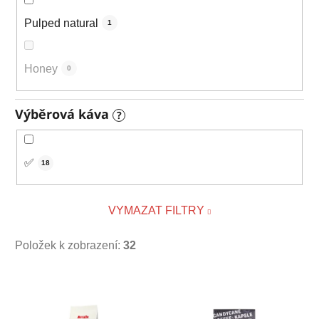
Pulped natural
1
Honey
0
Výběrová káva
?
✅
18
VYMAZAT FILTRY
Položek k zobrazení:
32
V
ý