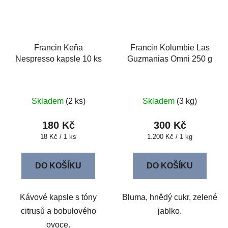
Francin Keňa
Francin Kolumbie Las
Nespresso kapsle 10 ks
Guzmanias Omni 250 g
Skladem
(2 ks)
Skladem
(3 kg)
180 Kč
300 Kč
Měrná
Měrná
18 Kč / 1 ks
1.200 Kč / 1 kg
cena:
cena:
DO KOŠÍKU
DO KOŠÍKU
Kávové kapsle s tóny
Bluma, hnědý cukr, zelené
citrusů a bobulového
jablko.
ovoce.