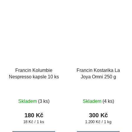
Francin Kolumbie
Francin Kostarika La
Nespresso kapsle 10 ks
Joya Omni 250 g
Skladem
(3 ks)
Skladem
(4 ks)
180 Kč
300 Kč
Měrná
Měrná
18 Kč / 1 ks
1.200 Kč / 1 kg
cena:
cena: