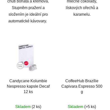
chuti bohatá a krémová.
mléčné čokolády,
Stupněm pražení a
lískových ořechů a
složením je ideální pro
karamelu.
automatické kávovary.
Candycane Kolumbie
CoffeeHub Brazílie
Nespresso kapsle Decaf
Capivara Espresso 500
12 ks
g
Skladem
(2 ks)
Skladem
(>5 ks)