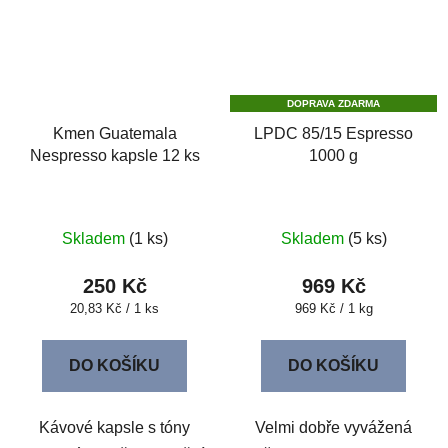
DOPRAVA ZDARMA
Kmen Guatemala
LPDC 85/15 Espresso
Nespresso kapsle 12 ks
1000 g
Skladem
(1 ks)
Skladem
(5 ks)
250 Kč
969 Kč
Měrná
Měrná
20,83 Kč / 1 ks
969 Kč / 1 kg
cena:
cena:
DO KOŠÍKU
DO KOŠÍKU
Kávové kapsle s tóny
Velmi dobře vyvážená