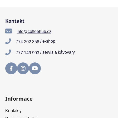
u
Z
á
Kontakt
p
a
info@coffeehub.cz
t
/ e-shop
774 202 358
í
/ servis a kávovary
777 149 903
Informace
Kontakty