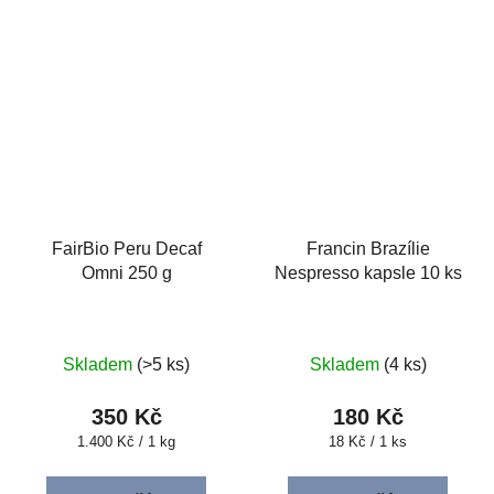
FairBio Peru Decaf
Francin Brazílie
Omni 250 g
Nespresso kapsle 10 ks
Skladem
(>5 ks)
Skladem
(4 ks)
350 Kč
180 Kč
Měrná
Měrná
1.400 Kč / 1 kg
18 Kč / 1 ks
cena:
cena: