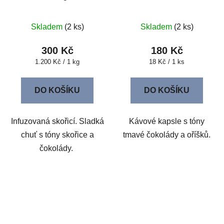
Skladem
(2 ks)
Skladem
(2 ks)
300 Kč
180 Kč
Měrná
Měrná
1.200 Kč / 1 kg
18 Kč / 1 ks
cena:
cena:
DO KOŠÍKU
DO KOŠÍKU
Infuzovaná skořicí. Sladká
Kávové kapsle s tóny
chuť s tóny skořice a
tmavé čokolády a oříšků.
čokolády.