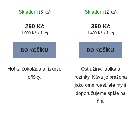
Skladem
(3 ks)
Skladem
(2 ks)
250 Kč
350 Kč
Měrná
Měrná
1.000 Kč / 1 kg
1.400 Kč / 1 kg
cena:
cena:
DO KOŠÍKU
DO KOŠÍKU
Hořká čokoláda a lískové
Ostružiny, jablka a
oříšky.
rozinky. Káva je pražena
jako omniroast, ale my ji
doporučujeme spíše na
filtr.