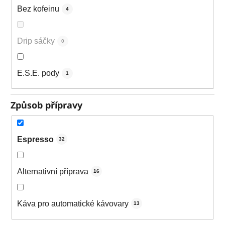
Bez kofeinu
4
Drip sáčky
0
E.S.E. pody
1
Způsob přípravy
Espresso
32
Alternativní příprava
16
Káva pro automatické kávovary
13