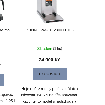
r
o
d
u
k
Thermo
BUNN CWA-TC 23001.0105
t
ů
Skladem
(1 ks)
34.900 Kč
%)
DO KOŠÍKU
Nejmenší z rodiny profesionálních
ekapávač
kávovaru BUNN na překapávanou
mu 1,25 l.
kávu, tento model s nádržkou na