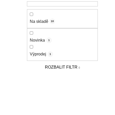
n
í
p
Na skladě
a
10
n
e
Novinka
1
l
Výprodej
1
ROZBALIT FILTR