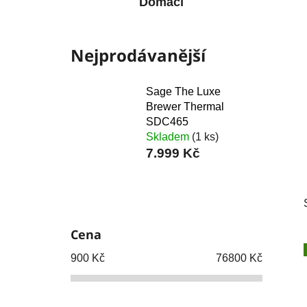
Domácí
Nejprodávanější
Sage The Luxe
Brewer Thermal
SDC465
Skladem
(1 ks)
7.999 Kč
P
o
s
Cena
t
r
900
Kč
76800
Kč
a
n