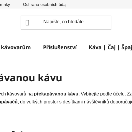
mínky
Ochrana osobních údajů
Reklamace a vrácení zbož
e kávovarům
Příslušenství
Káva | Čaj | Špa
pávanou kávu
ých kávovarů na
překapávanou kávu.
Vybírejte podle účelu. 
apávačů
, do velkých prostor s desítkami návštěvníků doporučuj