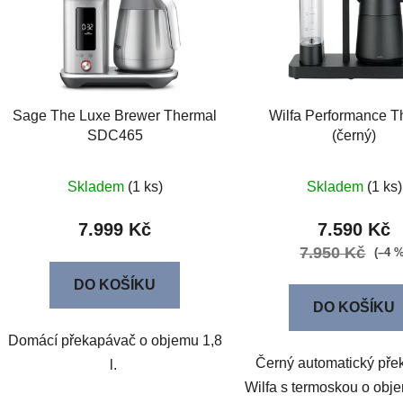
s
p
r
o
d
Sage The Luxe Brewer Thermal
Wilfa Performance 
u
SDC465
(černý)
k
t
Skladem
(1 ks)
Skladem
(1 ks)
ů
7.999 Kč
7.590 Kč
7.950 Kč
(–4 
DO KOŠÍKU
DO KOŠÍKU
Domácí překapávač o objemu 1,8
Černý automatický př
l.
Wilfa s termoskou o obje