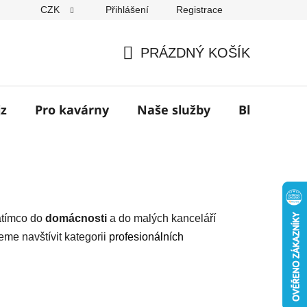
CZK
Přihlášení
Registrace
í
PRÁZDNÝ KOŠÍK
NÁKUPNÍ
KOŠÍK
jz
Pro kavárny
Naše služby
Blog
Z
Zatímco do
domácnosti
a do malých kanceláří
eme navštívit kategorii
profesionálních