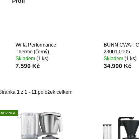
Profi
Wilfa Performance
BUNN CWA-T
Thermo (černý)
23001.0105
Skladem
(1 ks)
Skladem
(1 ks)
7.590 Kč
34.900 Kč
Stránka
1
z
1
-
11
položek celkem
V
NOVINKA
ý
p
i