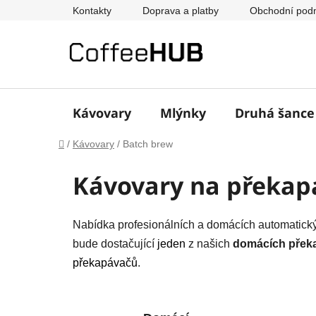
Přejít
Kontakty
Doprava a platby
Obchodní pod
na
obsah
Kávovary
Mlýnky
Druhá šanc
Domů
/
Kávovary
/
Batch brew
Kávovary na překa
Nabídka profesionálních a domácích automatick
bude dostačující
jeden
z našich
domácích přek
překapávačů
.