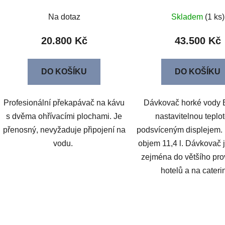
Na dotaz
Skladem
(1 ks)
20.800 Kč
43.500 Kč
DO KOŠÍKU
DO KOŠÍKU
Profesionální překapávač na kávu
Dávkovač horké vody
s dvěma ohřívacími plochami. Je
nastavitelnou teplo
přenosný, nevyžaduje připojení na
podsvíceným displejem.
vodu.
objem 11,4 l. Dávkovač 
zejména do většího pro
hotelů a na cateri