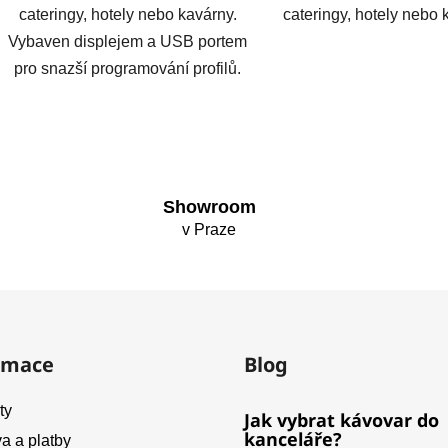
cateringy, hotely nebo kavárny.
cateringy, hotely nebo 
Vybaven displejem a USB portem
pro snazší programování profilů.
O
v
l
á
Showroom
d
v Praze
a
c
í
p
r
v
rmace
Blog
k
y
ty
Jak vybrat kávovar do
v
kanceláře?
ý
a a platby