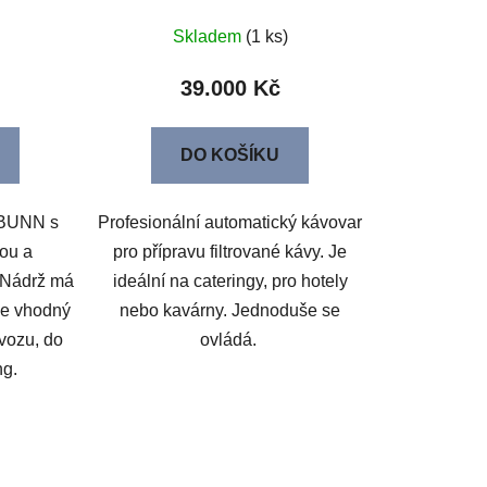
Skladem
(1 ks)
39.000 Kč
DO KOŠÍKU
 BUNN s
Profesionální automatický kávovar
tou a
pro přípravu filtrované kávy. Je
 Nádrž má
ideální na cateringy, pro hotely
je vhodný
nebo kavárny. Jednoduše se
vozu, do
ovládá.
ng.