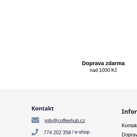
Doprava zdarma
nad 1000 Kč
Z
á
Kontakt
Info
p
a
info@coffeehub.cz
Kontak
t
/ e-shop
774 202 358
Doprav