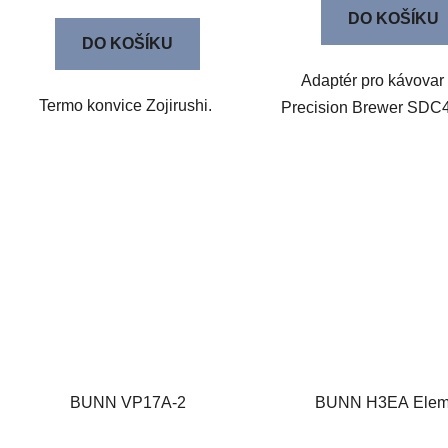
DO KOŠÍKU
DO KOŠÍKU
Adaptér pro kávovar
Termo konvice Zojirushi.
Precision Brewer SD
BUNN VP17A-2
BUNN H3EA Elem