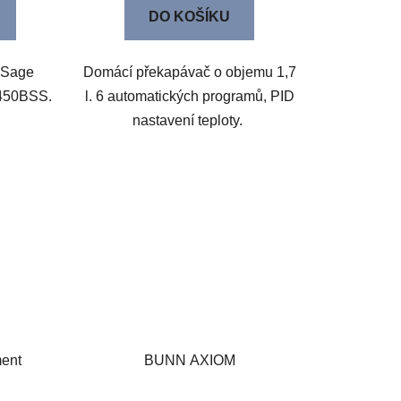
DO KOŠÍKU
 Sage
Domácí překapávač o objemu 1,7
C450BSS.
l. 6 automatických programů, PID
nastavení teploty.
ent
BUNN AXIOM