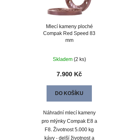
Mlecí kameny ploché
Compak Red Speed 83
mm
Skladem
(2 ks)
7.900 Kč
DO KOŠÍKU
Náhradní mlecí kameny
pro mlýnky Compak E8 a
F8. Životnost 5.000 kg
kávy - delší životnost a