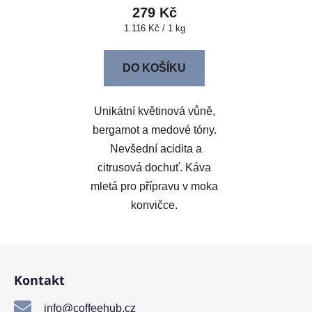
279 Kč
Měrná
1.116 Kč / 1 kg
cena:
DO KOŠÍKU
Unikátní květinová vůně,
bergamot a medové tóny.
Nevšední acidita a
citrusová dochuť. Káva
mletá pro přípravu v moka
konvičce.
Z
á
Kontakt
p
a
info@coffeehub.cz