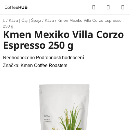
Přejít
Hledat
NÁKUP
na
obsah
KOŠÍK
Domů
/
Káva | Čaj | Špajz
/
Káva
/
Kmen Mexiko Villa Corzo Espresso
250 g
Kmen Mexiko Villa Corzo
Espresso 250 g
Průměrné
Neohodnoceno
Podrobnosti hodnocení
hodnocení
Značka:
Kmen Coffee Roasters
produktu
je
0,0
z
5
hvězdiček.