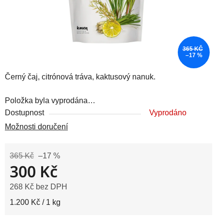
365 KČ
–17 %
Černý čaj, citrónová tráva, kaktusový nanuk.
Položka byla vyprodána…
Dostupnost
Vyprodáno
Možnosti doručení
365 Kč
–17 %
300 Kč
268 Kč bez DPH
Měrná cena:
1.200 Kč / 1 kg