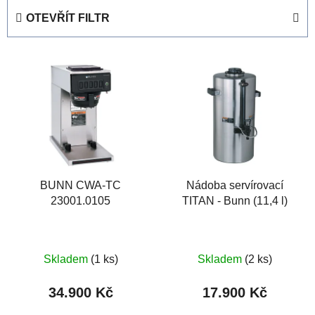
e
OTEVŘÍT FILTR
n
í
V
p
ý
r
p
o
i
d
s
u
p
k
r
t
o
BUNN CWA-TC
Nádoba servírovací
ů
23001.0105
TITAN - Bunn (11,4 l)
d
u
k
t
Skladem
(1 ks)
Skladem
(2 ks)
ů
34.900 Kč
17.900 Kč