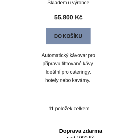
Skladem u výrobce
55.800 Kč
DO KOŠÍKU
Automatický kávovar pro
přípravu filtrované kávy.
Ideální pro cateringy,
hotely nebo kavárny.
11
položek celkem
O
v
l
á
Doprava zdarma
nad 1000 Kč