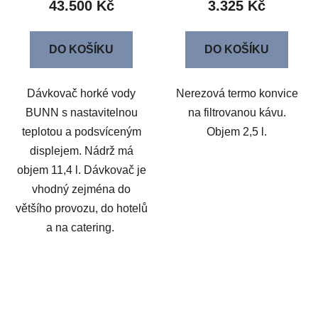
43.500 Kč
3.325 Kč
DO KOŠÍKU
DO KOŠÍKU
Dávkovač horké vody
Nerezová termo konvice
BUNN s nastavitelnou
na filtrovanou kávu.
teplotou a podsvíceným
Objem 2,5 l.
displejem. Nádrž má
objem 11,4 l. Dávkovač je
vhodný zejména do
většího provozu, do hotelů
a na catering.