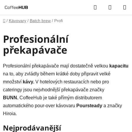
Přejít
Hledat
NÁKUP
na
obsah
KOŠÍK
Domů
/
Kávovary
/
Batch brew
/
Profi
Profesionální
překapávače
Profesionální překapávače mají dostatečně velkou
kapacitu
na to, aby zvládly během krátké doby připravit velké
množství
kávy.
V hotelových restauracích nebo pro
cateringy jsou nejvhodnější překapávače značky
BUNN.
CoffeeHub je také přímým distributorem
automatického pour-over kávovaru
Poursteady
a značky
Hiroia.
Nejprodávanější