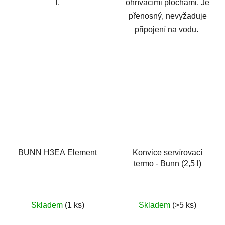
l.
ohřívacími plochami. Je
přenosný, nevyžaduje
připojení na vodu.
BUNN H3EA Element
Konvice servírovací
termo - Bunn (2,5 l)
Skladem
(1 ks)
Skladem
(>5 ks)