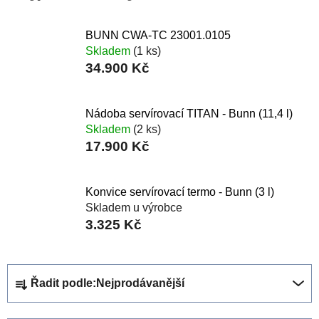
BUNN CWA-TC 23001.0105
Skladem
(1 ks)
34.900 Kč
Nádoba servírovací TITAN - Bunn (11,4 l)
Skladem
(2 ks)
17.900 Kč
Konvice servírovací termo - Bunn (3 l)
Skladem u výrobce
3.325 Kč
Ř
Řadit podle:
Nejprodávanější
a
z