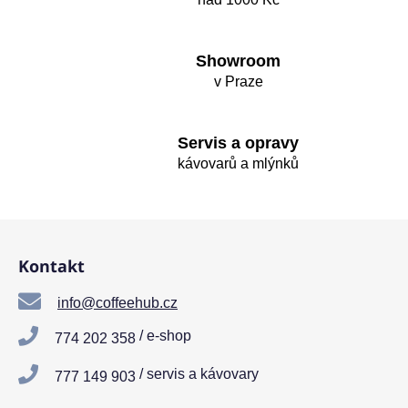
d
a
c
í
Showroom
p
v Praze
r
v
k
Servis a opravy
y
kávovarů a mlýnků
v
ý
p
Z
i
á
s
Kontakt
p
u
a
info@coffeehub.cz
t
/ e-shop
774 202 358
í
/ servis a kávovary
777 149 903