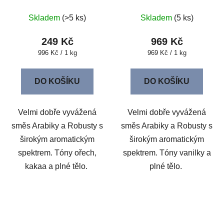
Skladem
(>5 ks)
Skladem
(5 ks)
249 Kč
969 Kč
Měrná
Měrná
996 Kč / 1 kg
969 Kč / 1 kg
cena:
cena:
DO KOŠÍKU
DO KOŠÍKU
Velmi dobře vyvážená
Velmi dobře vyvážená
směs Arabiky a Robusty s
směs Arabiky a Robusty s
širokým aromatickým
širokým aromatickým
spektrem. Tóny ořech,
spektrem. Tóny vanilky a
kakaa a plné tělo.
plné tělo.