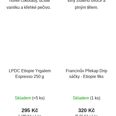
hořké čokolády, ucítíte
tóny žlutého ovoce a
vanilku a křehké pečivo.
plným tělem.
LPDC Etiopie Yrgalem
Francinův Překap Drip
Espresso 250 g
sáčky - Etiopie 9ks
Skladem
(>5 ks)
Skladem
(1 ks)
295 Kč
320 Kč
Měrná
Měrná