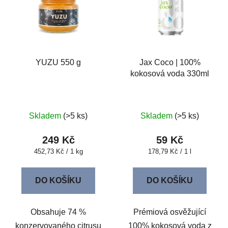
o
i
d
s
u
p
k
r
t
o
YUZU 550 g
Jax Coco | 100%
ů
kokosová voda 330ml
d
u
k
t
Skladem
(>5 ks)
Skladem
(>5 ks)
ů
249 Kč
59 Kč
Měrná
Měrná
452,73 Kč / 1 kg
178,79 Kč / 1 l
cena:
cena:
DO KOŠÍKU
DO KOŠÍKU
Obsahuje 74 %
Prémiová osvěžující
konzervovaného citrusu
100% kokosová voda z