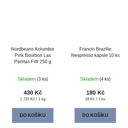
Nordbeans Kolumbie
Francin Brazílie
Pink Bourbon Las
Nespresso kapsle 10 ks
Perlitas Filtr 250 g
Skladem
(3 ks)
Skladem
(4 ks)
430 Kč
180 Kč
Měrná
Měrná
1.720 Kč / 1 kg
18 Kč / 1 ks
cena:
cena:
DO KOŠÍKU
DO KOŠÍKU