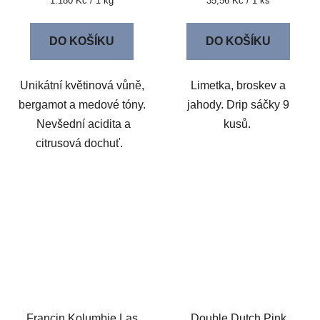
1.180 Kč / 1 kg
35,56 Kč / 1 ks
cena:
cena:
DO KOŠÍKU
DO KOŠÍKU
Unikátní květinová vůně,
Limetka, broskev a
bergamot a medové tóny.
jahody. Drip sáčky 9
Nevšední acidita a
kusů.
citrusová dochuť.
Francin Kolumbie Las
Double Dutch Pink