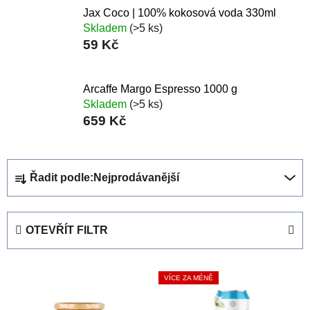
Jax Coco | 100% kokosová voda 330ml
Skladem
(>5 ks)
59 Kč
Arcaffe Margo Espresso 1000 g
Skladem
(>5 ks)
659 Kč
Ř
Řadit podle:
Nejprodávanější
a
z
e
OTEVŘÍT FILTR
n
í
V
p
VÍCE ZA MÉNĚ
ý
r
p