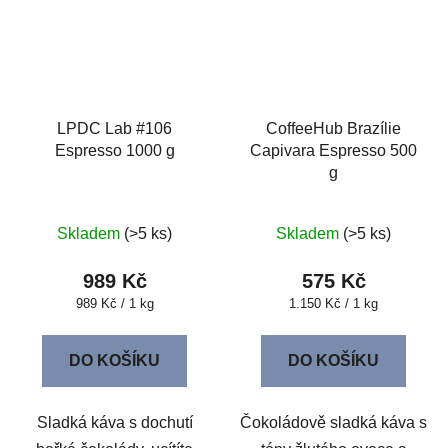
LPDC Lab #106
CoffeeHub Brazílie
Espresso 1000 g
Capivara Espresso 500
g
Skladem
(>5 ks)
Skladem
(>5 ks)
989 Kč
575 Kč
Měrná
Měrná
989 Kč / 1 kg
1.150 Kč / 1 kg
cena:
cena:
DO KOŠÍKU
DO KOŠÍKU
Sladká káva s dochutí
Čokoládově sladká káva s