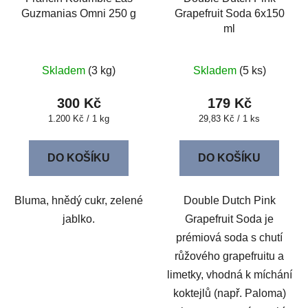
Guzmanias Omni 250 g
Grapefruit Soda 6x150
ml
Skladem
(3 kg)
Skladem
(5 ks)
300 Kč
179 Kč
Měrná
Měrná
1.200 Kč / 1 kg
29,83 Kč / 1 ks
cena:
cena:
DO KOŠÍKU
DO KOŠÍKU
Bluma, hnědý cukr, zelené
Double Dutch Pink
jablko.
Grapefruit Soda je
prémiová soda s chutí
růžového grapefruitu a
limetky, vhodná k míchání
koktejlů (např. Paloma)