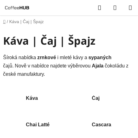
Přejít
Hledat
NÁKUP
na
obsah
KOŠÍK
Domů
/
Káva | Čaj | Špajz
Káva | Čaj | Špajz
Šíroká nabídka
zrnkové
i mleté kávy a
sypaných
čajů. Nově v nabídce najdete výběrovou
Ajala
čokoládu z
české manufaktury.
Káva
Čaj
Chai Latté
Cascara