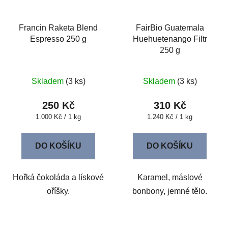
Francin Raketa Blend
FairBio Guatemala
Espresso 250 g
Huehuetenango Filtr
250 g
Skladem
(3 ks)
Skladem
(3 ks)
250 Kč
310 Kč
Měrná
Měrná
1.000 Kč / 1 kg
1.240 Kč / 1 kg
cena:
cena:
DO KOŠÍKU
DO KOŠÍKU
Hořká čokoláda a lískové
Karamel, máslové
oříšky.
bonbony, jemné tělo.