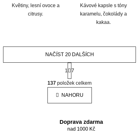
Květiny, lesní ovoce a
Kávové kapsle s tóny
citrusy.
karamelu, čokolády a
kakaa.
NAČÍST 20 DALŠÍCH
S
t
1
7
r
O
á
137
položek celkem
v
n
l
k
NAHORU
á
o
d
v
a
á
c
n
Doprava zdarma
í
í
nad 1000 Kč
p