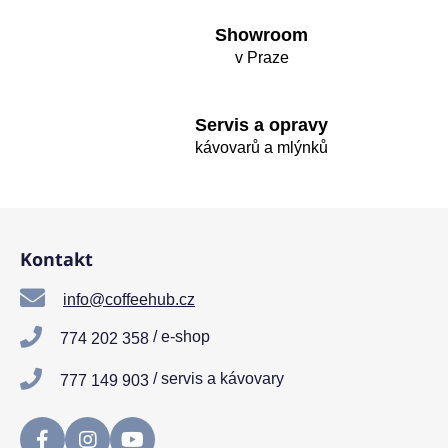
r
v
Showroom
k
v Praze
y
v
ý
Servis a opravy
p
kávovarů a mlýnků
i
s
u
Z
á
Kontakt
p
a
info@coffeehub.cz
t
/ e-shop
774 202 358
í
/ servis a kávovary
777 149 903