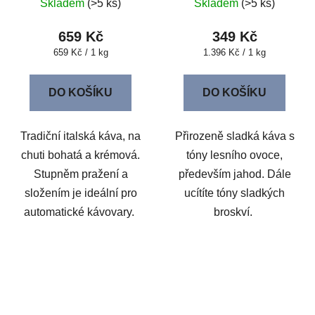
Skladem
(>5 ks)
Skladem
(>5 ks)
659 Kč
349 Kč
Měrná
Měrná
659 Kč / 1 kg
1.396 Kč / 1 kg
cena:
cena:
DO KOŠÍKU
DO KOŠÍKU
Tradiční italská káva, na
Přirozeně sladká káva s
chuti bohatá a krémová.
tóny lesního ovoce,
Stupněm pražení a
především jahod. Dále
složením je ideální pro
ucítíte tóny sladkých
automatické kávovary.
broskví.