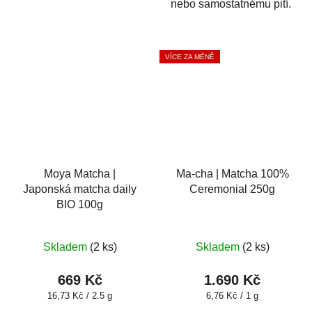
nebo samostatnému pití.
VÍCE ZA MÉNĚ
Moya Matcha |
Ma-cha | Matcha 100%
Japonská matcha daily
Ceremonial 250g
BIO 100g
Skladem
(2 ks)
Skladem
(2 ks)
669 Kč
1.690 Kč
Měrná
Měrná
16,73 Kč / 2.5 g
6,76 Kč / 1 g
cena:
cena: