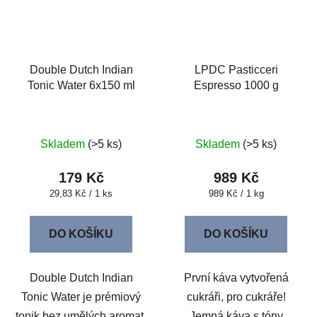
Double Dutch Indian
LPDC Pasticceri
Tonic Water 6x150 ml
Espresso 1000 g
Skladem
(>5 ks)
Skladem
(>5 ks)
179 Kč
989 Kč
Měrná
Měrná
29,83 Kč / 1 ks
989 Kč / 1 kg
cena:
cena:
DO KOŠÍKU
DO KOŠÍKU
Double Dutch Indian
První káva vytvořená
Tonic Water je prémiový
cukráři, pro cukráře!
tonik bez umělých aromat,
Jemná káva s tóny