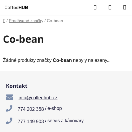
Přejít
Hledat
NÁKUP
na
obsah
KOŠÍK
Domů
/
Prodávané značky
/
Co-bean
Co-bean
Žádné produkty značky
Co-bean
nebyly nalezeny...
Z
á
Kontakt
p
a
info@coffeehub.cz
t
/ e-shop
774 202 358
í
/ servis a kávovary
777 149 903