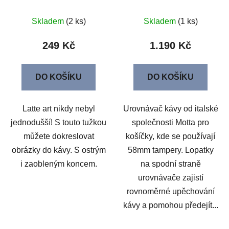
Skladem
(2 ks)
Skladem
(1 ks)
249 Kč
1.190 Kč
DO KOŠÍKU
DO KOŠÍKU
Latte art nikdy nebyl
Urovnávač kávy od italské
jednodušší! S touto tužkou
společnosti Motta pro
můžete dokreslovat
košíčky, kde se používají
obrázky do kávy. S ostrým
58mm tampery. Lopatky
i zaobleným koncem.
na spodní straně
urovnávače zajistí
rovnoměrné upěchování
kávy a pomohou předejít...