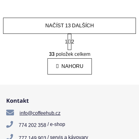
NAČÍST 13 DALŠÍCH
S
t
1
2
r
O
á
33
položek celkem
v
n
l
k
NAHORU
á
o
d
v
a
á
Z
c
n
á
í
í
Kontakt
p
p
r
a
info@coffeehub.cz
v
t
k
/ e-shop
774 202 358
í
y
v
/ servis a kávovary
777 149 903