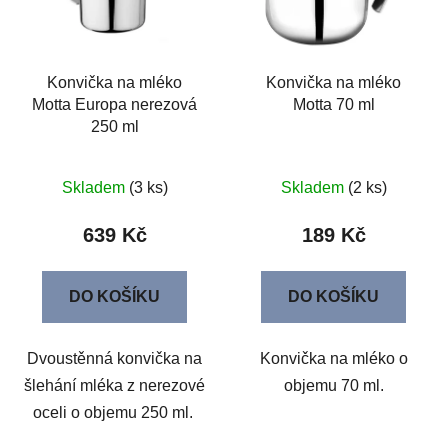
s
r
p
o
r
d
o
u
Konvička na mléko
Konvička na mléko
Motta Europa nerezová
Motta 70 ml
d
k
250 ml
u
t
k
ů
t
Skladem
(3 ks)
Skladem
(2 ks)
ů
639 Kč
189 Kč
DO KOŠÍKU
DO KOŠÍKU
Dvoustěnná konvička na
Konvička na mléko o
šlehání mléka z nerezové
objemu 70 ml.
oceli o objemu 250 ml.