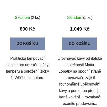
Skladem
(2 ks)
Skladem
(5 ks)
890 Kč
1.049 Kč
DO KOŠÍKU
DO KOŠÍKU
Praktická tampovací
Urovnávač kávy od italské
stanice pro umístění páky,
společnosti Motta.
tamperu a odložení lžičky
Lopatky na spodní straně
či WDT distributoru.
urovnávače zajistí
rovnoměrné upěchování
kávy a pomohou předejít
kanálkování. Urovnávač
oceníte především...