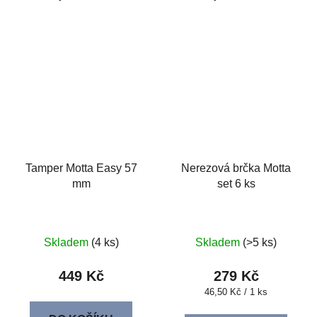
Tamper Motta Easy 57
Nerezová brčka Motta
mm
set 6 ks
Skladem
(4 ks)
Skladem
(>5 ks)
449 Kč
279 Kč
Měrná
46,50 Kč / 1 ks
cena: