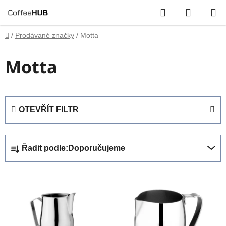
Přejít
Hledat
NÁKUP
na
obsah
KOŠÍK
Domů
/
Prodávané značky
/
Motta
Motta
OTEVŘÍT FILTR
Ř
Řadit podle:
Doporučujeme
a
z
V
e
ý
n
p
í
i
p