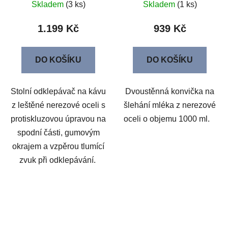
Skladem
(3 ks)
Skladem
(1 ks)
1.199 Kč
939 Kč
DO KOŠÍKU
DO KOŠÍKU
Stolní odklepávač na kávu
Dvoustěnná konvička na
z leštěné nerezové oceli s
šlehání mléka z nerezové
protiskluzovou úpravou na
oceli o objemu 1000 ml.
spodní části, gumovým
okrajem a vzpěrou tlumící
zvuk při odklepávání.