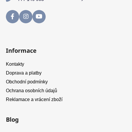
ý
p
i
s
u
Informace
Kontakty
Doprava a platby
Obchodní podmínky
Ochrana osobních údajů
Reklamace a vrácení zboží
Blog