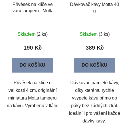
Přívěsek na klíče ve
Dávkovač kávy Motta 40
tvaru tamperu - Motta
g
Skladem
(2 ks)
Skladem
(3 ks)
190 Kč
389 Kč
DO KOŠÍKU
DO KOŠÍKU
Přívěsek na klíče o
Dávkovač namleté kávy,
velikosti 4 cm, originální
díky kterému rychle
miniatura Motta tamperu
vsypete kávu přímo do
na kávu. Vyrobeno v Itálii.
páky bez žádných ztrát.
Ideální i pro vážení každé
dávky kávy.