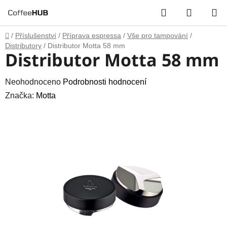
Přejít
Hledat
NÁKUP
na
obsah
KOŠÍK
Domů
/
Příslušenství
/
Příprava espressa
/
Vše pro tampování
/
Distributory
/
Distributor Motta 58 mm
Distributor Motta 58 mm
Průměrné
Neohodnoceno
Podrobnosti hodnocení
hodnocení
Značka:
Motta
produktu
je
0,0
z
5
hvězdiček.