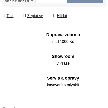
867 Kč bez DPH
Měrná cena:
Tisk
Zeptat se
Hlídat
Doprava zdarma
nad 1000 Kč
Showroom
v Praze
Servis a opravy
kávovarů a mlýnků