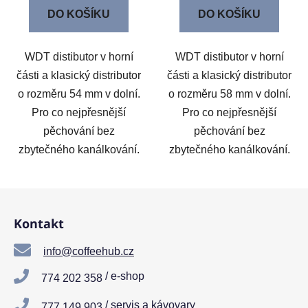
DO KOŠÍKU
DO KOŠÍKU
WDT distibutor v horní
WDT distibutor v horní
části a klasický distributor
části a klasický distributor
o rozměru 54 mm v dolní.
o rozměru 58 mm v dolní.
Pro co nejpřesnější
Pro co nejpřesnější
pěchování bez
pěchování bez
zbytečného kanálkování.
zbytečného kanálkování.
Z
á
Kontakt
p
a
info@coffeehub.cz
t
/ e-shop
774 202 358
í
/ servis a kávovary
777 149 903