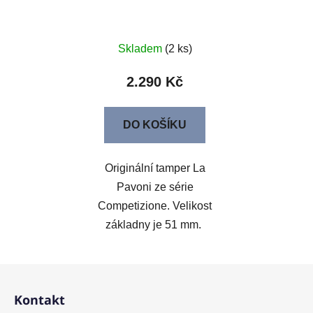
Skladem
(2 ks)
2.290 Kč
DO KOŠÍKU
Originální tamper La
Pavoni ze série
Competizione. Velikost
základny je 51 mm.
Z
á
Kontakt
p