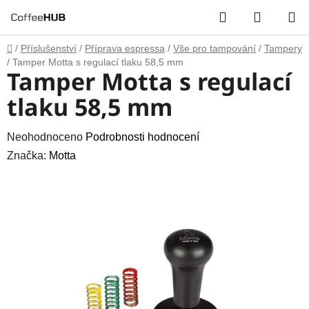
Přejít
Hledat
NÁKUP
na
obsah
KOŠÍK
Domů
/
Příslušenství
/
Příprava espressa
/
Vše pro tampování
/
Tampery
/
Tamper Motta s regulací tlaku 58,5 mm
Tamper Motta s regulací
tlaku 58,5 mm
Průměrné
Neohodnoceno
Podrobnosti hodnocení
hodnocení
Značka:
Motta
produktu
je
0,0
z
5
hvězdiček.