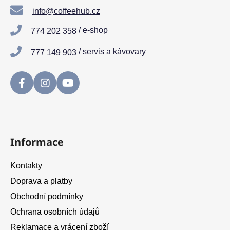
a
info@coffeehub.cz
t
/ e-shop
774 202 358
í
/ servis a kávovary
777 149 903
Informace
Kontakty
Doprava a platby
Obchodní podmínky
Ochrana osobních údajů
Reklamace a vrácení zboží