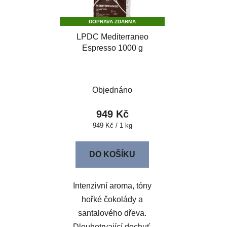
DOPRAVA ZDARMA
LPDC Mediterraneo
Espresso 1000 g
Objednáno
949 Kč
Měrná
949 Kč / 1 kg
cena:
DO KOŠÍKU
Intenzivní aroma, tóny
hořké čokolády a
santalového dřeva.
Dlouhotrvající dochuť.