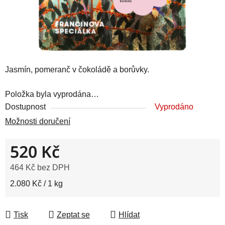
Jasmín, pomeranč v čokoládě a borůvky.
Položka byla vyprodána…
Dostupnost
Vyprodáno
Možnosti doručení
520 Kč
464 Kč bez DPH
Měrná cena:
2.080 Kč / 1 kg
Tisk
Zeptat se
Hlídat