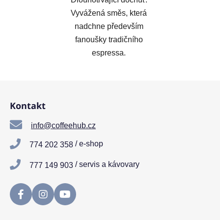
Vyvážená směs, která
nadchne především
fanoušky tradičního
espressa.
Z
á
Kontakt
p
a
info@coffeehub.cz
t
/ e-shop
774 202 358
í
/ servis a kávovary
777 149 903