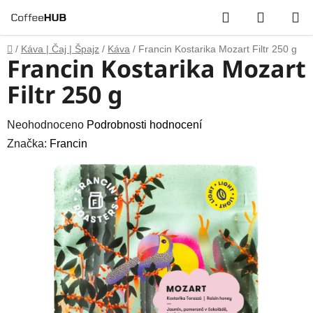
Přejít
Hledat
NÁKUP
na
obsah
KOŠÍK
Domů
/
Káva | Čaj | Špajz
/
Káva
/
Francin Kostarika Mozart Filtr 250 g
Francin Kostarika Mozart
Filtr 250 g
Průměrné
Neohodnoceno
Podrobnosti hodnocení
hodnocení
Značka:
Francin
produktu
je
0,0
z
5
hvězdiček.