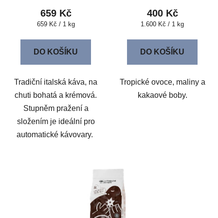
659 Kč
400 Kč
Měrná
Měrná
659 Kč / 1 kg
1.600 Kč / 1 kg
cena:
cena:
DO KOŠÍKU
DO KOŠÍKU
Tradiční italská káva, na
Tropické ovoce, maliny a
chuti bohatá a krémová.
kakaové boby.
Stupněm pražení a
složením je ideální pro
automatické kávovary.