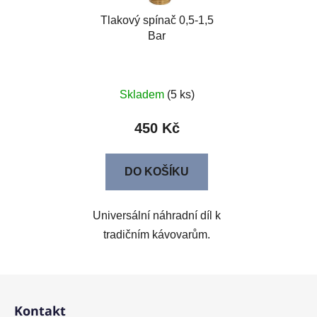
Tlakový spínač 0,5-1,5
Bar
Skladem
(5 ks)
450 Kč
DO KOŠÍKU
Universální náhradní díl k
tradičním kávovarům.
Z
á
Kontakt