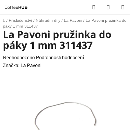
Přejít
Hledat
NÁKUP
na
obsah
KOŠÍK
Domů
/
Příslušenství
/
Náhradní díly
/
La Pavoni
/
La Pavoni pružinka do
páky 1 mm 311437
La Pavoni pružinka do
páky 1 mm 311437
Průměrné
Neohodnoceno
Podrobnosti hodnocení
hodnocení
Značka:
La Pavoni
produktu
je
0,0
z
5
hvězdiček.