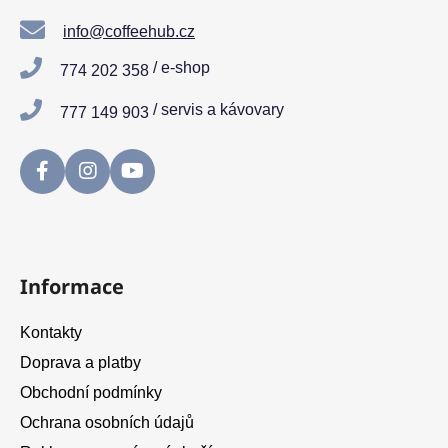
p
a
info@coffeehub.cz
t
/ e-shop
774 202 358
í
/ servis a kávovary
777 149 903
Informace
Kontakty
Doprava a platby
Obchodní podmínky
Ochrana osobních údajů