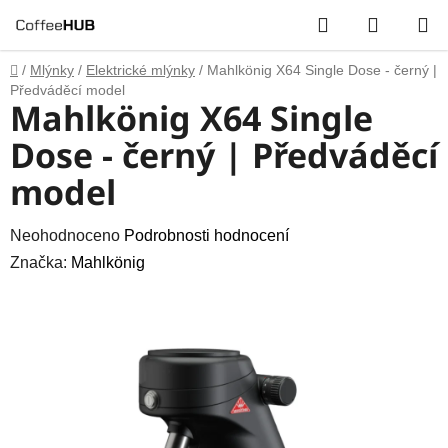
Přejít
Hledat
NÁKUP
na
obsah
KOŠÍK
Domů
/
Mlýnky
/
Elektrické mlýnky
/
Mahlkönig X64 Single Dose - černý |
Předváděcí model
Mahlkönig X64 Single
Dose - černý | Předváděcí
model
Průměrné
Neohodnoceno
Podrobnosti hodnocení
hodnocení
Značka:
Mahlkönig
produktu
je
0,0
z
5
hvězdiček.