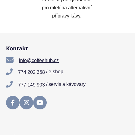
pro mletí na alternativní
přípravy kávy.
Z
á
Kontakt
p
a
info@coffeehub.cz
t
/ e-shop
774 202 358
í
/ servis a kávovary
777 149 903