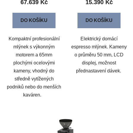
67.639 Kč
15.390 Kč
DO KOŠÍKU
DO KOŠÍKU
Kompaktní profesionální
Elektrický domácí
mlýnek s výkonným
espresso mlýnek. Kameny
motorem a 65mm
o průměru 50 mm, LCD
plochými ocelovými
displej, možnost
kameny, vhodný do
přednastavení dávek.
středně vytížených
podniků nebo do menších
kaváren.