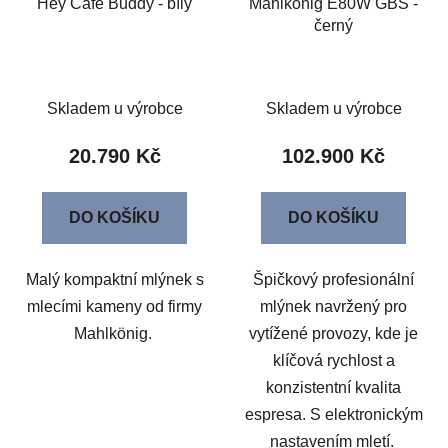
Hey Café Buddy - bílý
Mahlkönig E80W GBS -
černý
Skladem u výrobce
Skladem u výrobce
20.790 Kč
102.900 Kč
DO KOŠÍKU
DO KOŠÍKU
Malý kompaktní mlýnek s
Špičkový profesionální
mlecími kameny od firmy
mlýnek navržený pro
Mahlkönig.
vytížené provozy, kde je
klíčová rychlost a
konzistentní kvalita
espresa. S elektronickým
nastavením mletí.