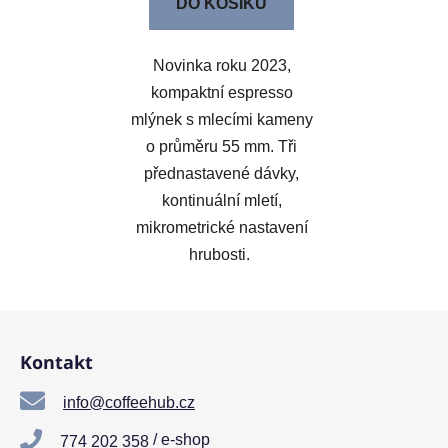
DO KOŠÍKU
Novinka roku 2023,
kompaktní espresso
mlýnek s mlecími kameny
o průměru 55 mm. Tři
přednastavené dávky,
kontinuální mletí,
mikrometrické nastavení
hrubosti.
Z
á
Kontakt
p
a
info@coffeehub.cz
t
/ e-shop
774 202 358