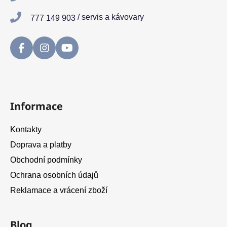
í
/ servis a kávovary
777 149 903
Informace
Kontakty
Doprava a platby
Obchodní podmínky
Ochrana osobních údajů
Reklamace a vrácení zboží
Blog