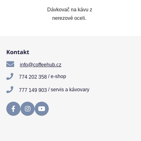
Dávkovač na kávu z
nerezové oceli.
Z
á
Kontakt
p
a
info@coffeehub.cz
t
/ e-shop
774 202 358
í
/ servis a kávovary
777 149 903