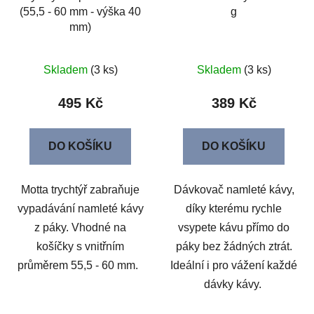
(55,5 - 60 mm - výška 40
g
mm)
Skladem
(3 ks)
Skladem
(3 ks)
495 Kč
389 Kč
DO KOŠÍKU
DO KOŠÍKU
Motta trychtýř zabraňuje
Dávkovač namleté kávy,
vypadávání namleté kávy
díky kterému rychle
z páky. Vhodné na
vsypete kávu přímo do
košíčky s vnitřním
páky bez žádných ztrát.
průměrem 55,5 - 60 mm.
Ideální i pro vážení každé
dávky kávy.