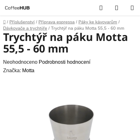
Přejít
Hledat
NÁKUP
na
obsah
KOŠÍK
Domů
/
Příslušenství
/
Příprava espressa
/
Páky ke kávovarům
/
Dávkovače a trychtýře
/
Trychtýř na páku Motta 55,5 - 60 mm
Trychtýř na páku Motta
55,5 - 60 mm
Průměrné
Neohodnoceno
Podrobnosti hodnocení
hodnocení
Značka:
Motta
produktu
je
0,0
z
5
hvězdiček.