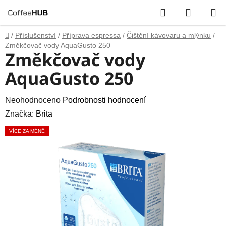
Přejít
Hledat
NÁKUP
na
obsah
KOŠÍK
Domů
/
Příslušenství
/
Příprava espressa
/
Čištění kávovaru a mlýnku
/
Změkčovač vody AquaGusto 250
Změkčovač vody
AquaGusto 250
Průměrné
Neohodnoceno
Podrobnosti hodnocení
hodnocení
Značka:
Brita
produktu
VÍCE ZA MÉNĚ
je
0,0
z
5
hvězdiček.