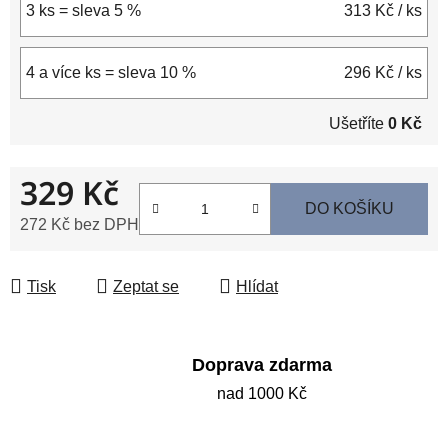
3 ks = sleva 5 %
313 Kč
/ ks
4 a více ks = sleva 10 %
296 Kč
/ ks
Ušetříte
0 Kč
329 Kč
DO KOŠÍKU
272 Kč bez DPH
Měrná cena:
Tisk
Zeptat se
Hlídat
Doprava zdarma
nad 1000 Kč