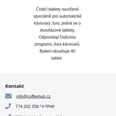
Čistící tablety navržené
speciálně pro automatické
kávovary Jura, jedná se o
dvoufázové tablety.
Odpovídají čistícímu
programu Jura kávovarů.
Balení obsahuje 40
tablet.
Z
á
Kontakt
p
a
info@coffeehub.cz
t
/ e-shop
774 202 358
í