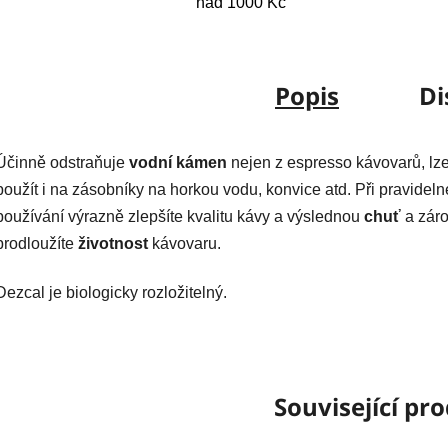
nad 1000 Kč
Popis
Di
Účinně odstraňuje
vodní kámen
nejen z espresso kávovarů, lz
použít i na zásobníky na horkou vodu, konvice atd. Při pravidel
používání výrazně zlepšíte kvalitu kávy a výslednou
chuť
a zár
prodloužíte
životnost
kávovaru.
Dezcal je biologicky rozložitelný.
Související pr