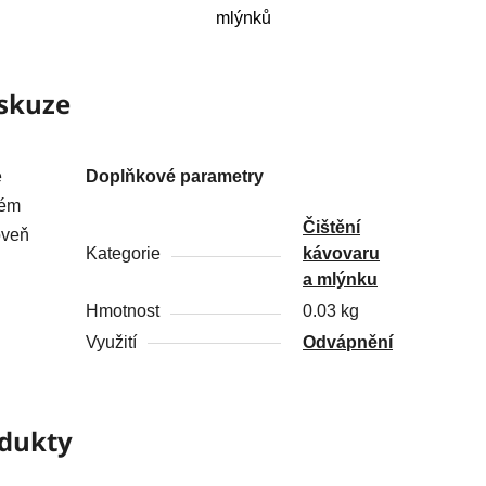
mlýnků
skuze
e
Doplňkové parametry
ném
Čištění
oveň
Kategorie
kávovaru
a mlýnku
Hmotnost
0.03 kg
Využití
Odvápnění
odukty