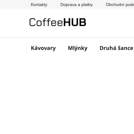
Přejít
Kontakty
Doprava a platby
Obchodní pod
na
obsah
Kávovary
Mlýnky
Druhá šanc
P
o
s
t
r
a
n
n