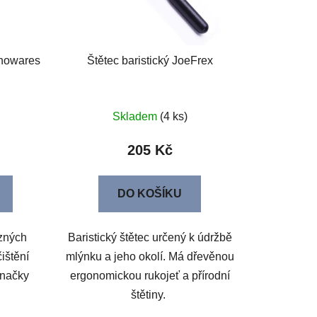
inowares
Štětec baristický JoeFrex
Skladem
(4 ks)
205 Kč
DO KOŠÍKU
zných
Baristický štětec určený k údržbě
čištění
mlýnku a jeho okolí. Má dřevěnou
značky
ergonomickou rukojeť a přírodní
štětiny.