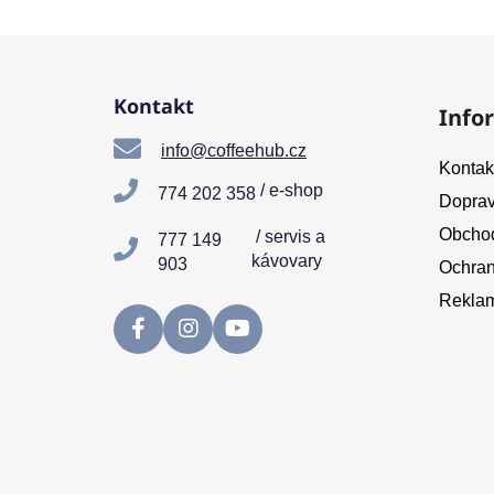
Z
á
Kontakt
Info
p
a
info@coffeehub.cz
Kontak
t
/ e-shop
774 202 358
Doprav
í
Obchod
/ servis a
777 149
kávovary
903
Ochran
Reklam