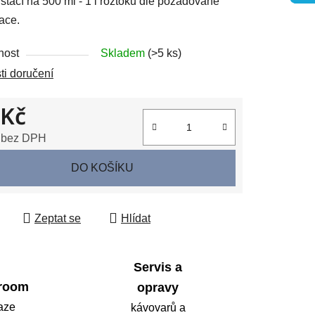
ystačí na 500 ml - 1 l roztoku dle požadované
race.
nost
Skladem
(>5 ks)
ek.
i doručení
 Kč
 bez DPH
 cena:
DO KOŠÍKU
Zeptat se
Hlídat
Servis a
room
opravy
aze
kávovarů a