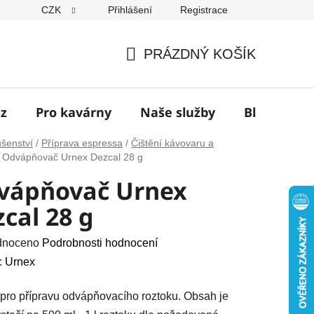
CZK
Přihlášení
Registrace
í
PRÁZDNÝ KOŠÍK
NÁKUPNÍ
KOŠÍK
jz
Pro kavárny
Naše služby
Blog
Z
ušenství
/
Příprava espressa
/
Čištění kávovaru a
Odvápňovač Urnex Dezcal 28 g
vápňovač Urnex
cal 28 g
né
dnoceno
Podrobnosti hodnocení
ení
:
Urnex
u
pro přípravu odvápňovacího roztoku. Obsah je