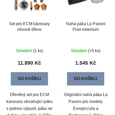
Set pro ECM kávovary
Nahá páka La Pavoni
olivové dřevo
Post-milenium
Skladem
(1 ks)
Skladem
(>5 ks)
11.890 Kč
1.545 Kč
DO KOŠÍKU
DO KOŠÍKU
Dřevěný set pro ECM
Originální nahá páka La
kávovary obsahující páku
Pavoni pro modely
s jednou výpustí, páku se
Europiccola a