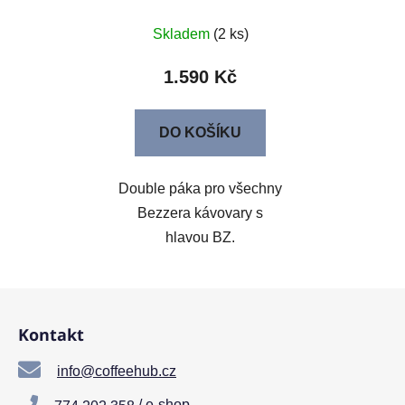
Skladem
(2 ks)
1.590 Kč
DO KOŠÍKU
Double páka pro všechny
Bezzera kávovary s
hlavou BZ.
Z
á
Kontakt
p
a
info@coffeehub.cz
t
/ e-shop