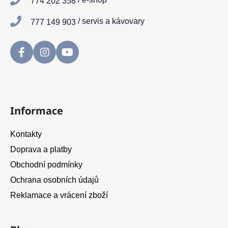
774 202 358
í
/ servis a kávovary
777 149 903
Informace
Kontakty
Doprava a platby
Obchodní podmínky
Ochrana osobních údajů
Reklamace a vrácení zboží