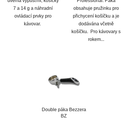
dvěma výpusťmi, košíčky
Professional. Páka
7 a 14 g a náhradní
obsahuje pružinku pro
ovládací prvky pro
přichycení košíčku a je
kávovar.
dodávána včetně
košíčku. Pro kávovary s
rokem...
Double páka Bezzera
BZ