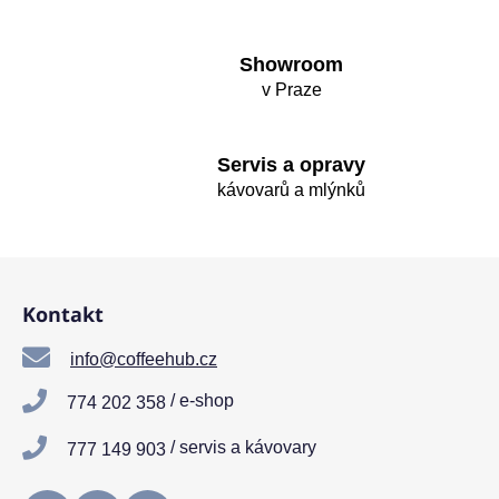
a
c
í
Showroom
p
v Praze
r
v
k
Servis a opravy
y
kávovarů a mlýnků
v
ý
p
Z
i
á
s
Kontakt
p
u
a
info@coffeehub.cz
t
/ e-shop
774 202 358
í
/ servis a kávovary
777 149 903