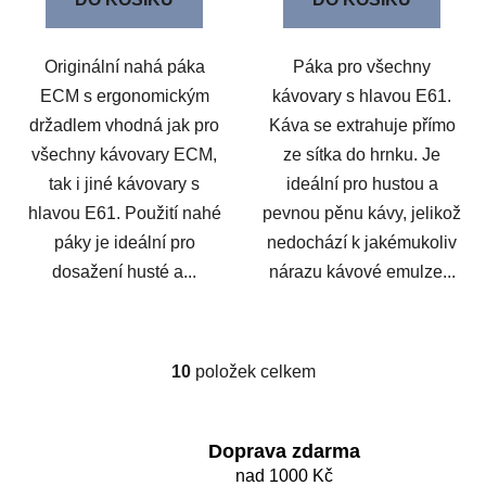
Originální nahá páka
Páka pro všechny
ECM s ergonomickým
kávovary s hlavou E61.
držadlem vhodná jak pro
Káva se extrahuje přímo
všechny kávovary ECM,
ze sítka do hrnku. Je
tak i jiné kávovary s
ideální pro hustou a
hlavou E61. Použití nahé
pevnou pěnu kávy, jelikož
páky je ideální pro
nedochází k jakémukoliv
dosažení husté a...
nárazu kávové emulze...
10
položek celkem
O
v
l
á
Doprava zdarma
d
nad 1000 Kč