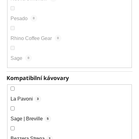
Pesado
0
Rhino Coffee Gear
0
Sage
0
Kompatibilní kávovary
La Pavoni
3
Sage | Breville
5
Bezzera Strega
2