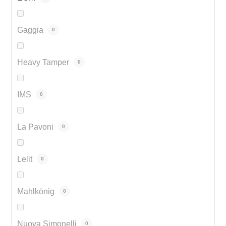
Gaggia
0
Heavy Tamper
0
IMS
0
La Pavoni
0
Lelit
0
Mahlkönig
0
Nuova Simonelli
0