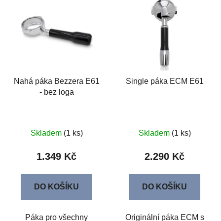
ý
p
i
s
p
r
o
Nahá páka Bezzera E61
Single páka ECM E61
- bez loga
d
u
k
t
Skladem
(1 ks)
Skladem
(1 ks)
ů
1.349 Kč
2.290 Kč
DO KOŠÍKU
DO KOŠÍKU
Páka pro všechny
Originální páka ECM s