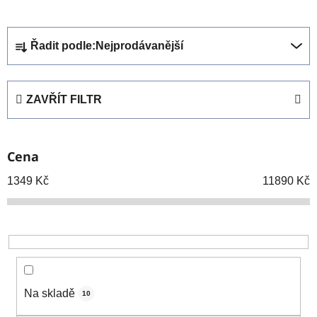
Ř
Řadit podle:
Nejprodávanější
a
z
e
ZAVŘÍT FILTR
n
í
p
Cena
r
o
1349
Kč
11890
Kč
d
u
k
t
ů
Na skladě
10