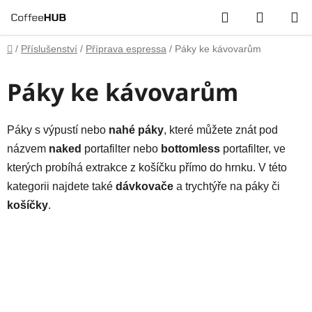
Přejít
Hledat
NÁKUP
na
obsah
KOŠÍK
Domů
/
Příslušenství
/
Příprava espressa
/
Páky ke kávovarům
Páky ke kávovarům
Páky s výpustí nebo
nahé páky
, které můžete znát pod
názvem
naked
portafilter nebo
bottomless
portafilter, ve
kterých probíhá extrakce z košíčku přímo do hrnku. V této
kategorii najdete také
dávkovače
a trychtýře na páky či
košíčky
.