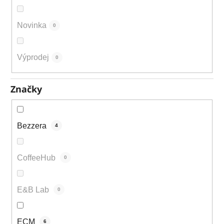
Novinka
0
Výprodej
0
Značky
Bezzera
4
CoffeeHub
0
E&B Lab
0
ECM
6