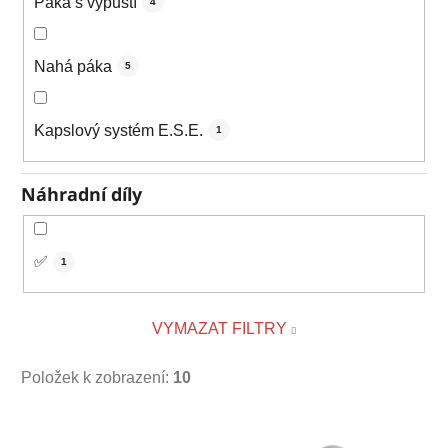
Páka s výpustí
4
Nahá páka
5
Kapslový systém E.S.E.
1
Náhradní díly
✅
1
VYMAZAT FILTRY
Položek k zobrazení:
10
V