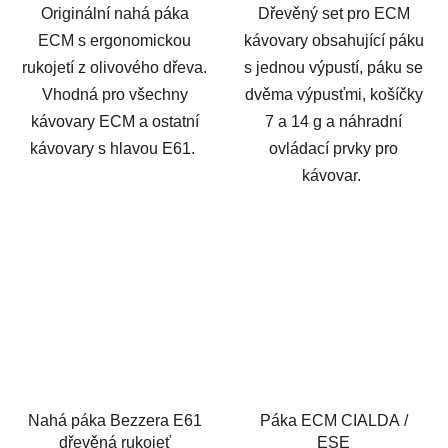
Originální nahá páka
Dřevěný set pro ECM
ECM s ergonomickou
kávovary obsahující páku
rukojetí z olivového dřeva.
s jednou výpustí, páku se
Vhodná pro všechny
dvěma výpusťmi, košíčky
kávovary ECM a ostatní
7 a 14 g a náhradní
kávovary s hlavou E61.
ovládací prvky pro
kávovar.
Nahá páka Bezzera E61
Páka ECM CIALDA /
dřevěná rukojeť
ESE