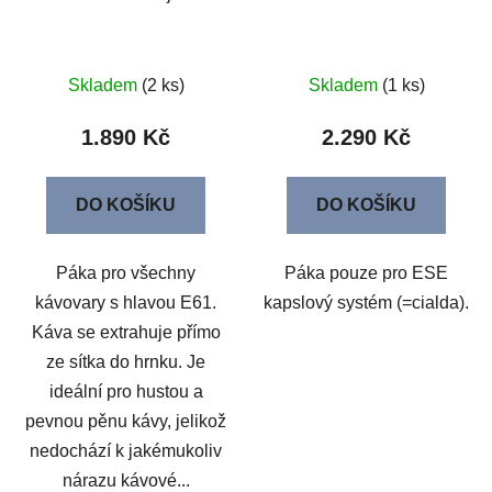
Skladem
(2 ks)
Skladem
(1 ks)
1.890 Kč
2.290 Kč
DO KOŠÍKU
DO KOŠÍKU
Páka pro všechny
Páka pouze pro ESE
kávovary s hlavou E61.
kapslový systém (=cialda).
Káva se extrahuje přímo
ze sítka do hrnku. Je
ideální pro hustou a
pevnou pěnu kávy, jelikož
nedochází k jakémukoliv
nárazu kávové...