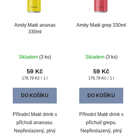
s
r
p
o
r
d
o
u
Amity Maté ananas
Amity Maté grep 330ml
330ml
d
k
u
t
k
ů
t
Skladem
(3 ks)
Skladem
(3 ks)
ů
59 Kč
59 Kč
Měrná
Měrná
178,79 Kč / 1 l
178,79 Kč / 1 l
cena:
cena:
DO KOŠÍKU
DO KOŠÍKU
Přírodní Maté drink s
Přírodní Maté drink s
příchutí ananasu.
příchutí grepu.
Nepřeslazený, plný
Nepřeslazený, plný