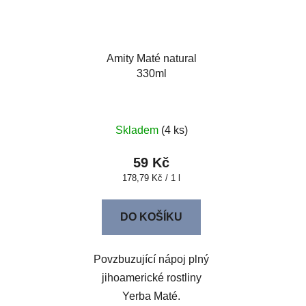
Amity Maté natural
330ml
Skladem
(4 ks)
59 Kč
Měrná
178,79 Kč / 1 l
cena:
DO KOŠÍKU
Povzbuzující nápoj plný
jihoamerické rostliny
Yerba Maté.