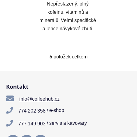
Nepřeslazený, plný
kofeinu, vitamínů a
minerálů. Velmi specifické
a lehce návykové chuti.
5
položek celkem
O
v
l
Z
á
á
d
Kontakt
p
a
a
c
info@coffeehub.cz
t
í
/ e-shop
774 202 358
í
p
r
/ servis a kávovary
777 149 903
v
k