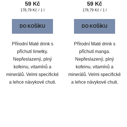
59 Kč
59 Kč
Měrná
Měrná
178,79 Kč / 1 l
178,79 Kč / 1 l
cena:
cena:
DO KOŠÍKU
DO KOŠÍKU
Přírodní Maté drink s
Přírodní Maté drink s
příchutí limetky.
příchutí manga.
Nepřeslazený, plný
Nepřeslazený, plný
kofeinu, vitamínů a
kofeinu, vitamínů a
minerálů. Velmi specifické
minerálů. Velmi specifické
a lehce návykové chuti.
a lehce návykové chuti.