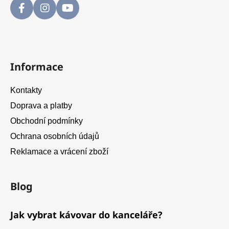
y
v
ý
p
i
s
Informace
u
Kontakty
Doprava a platby
Obchodní podmínky
Ochrana osobních údajů
Reklamace a vrácení zboží
Blog
Jak vybrat kávovar do kanceláře?