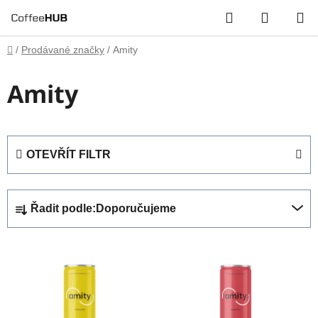
Přejít
Hledat
NÁKUP
na
obsah
KOŠÍK
Domů
/
Prodávané značky
/
Amity
Amity
OTEVŘÍT FILTR
Ř
Řadit podle:
Doporučujeme
a
z
V
e
ý
n
p
í
i
p