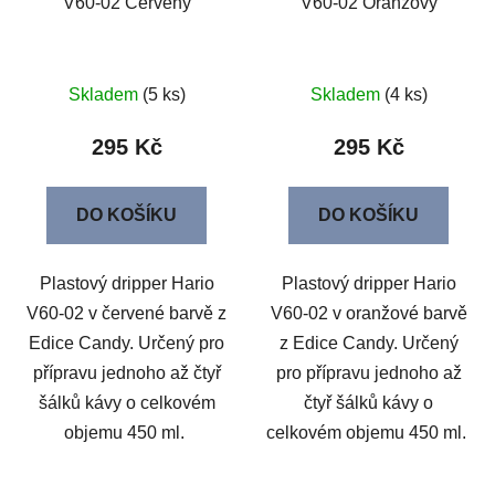
V60-02 Červený
V60-02 Oranžový
Skladem
(5 ks)
Skladem
(4 ks)
295 Kč
295 Kč
DO KOŠÍKU
DO KOŠÍKU
Plastový dripper Hario
Plastový dripper Hario
V60-02 v červené barvě z
V60-02 v oranžové barvě
Edice Candy. Určený pro
z Edice Candy. Určený
přípravu jednoho až čtyř
pro přípravu jednoho až
šálků kávy o celkovém
čtyř šálků kávy o
objemu 450 ml.
celkovém objemu 450 ml.