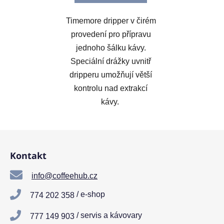
Timemore dripper v čirém
provedení pro přípravu
jednoho šálku kávy.
Speciální drážky uvnitř
dripperu umožňují větší
kontrolu nad extrakcí
kávy.
Z
á
Kontakt
p
a
info@coffeehub.cz
t
/ e-shop
774 202 358
í
/ servis a kávovary
777 149 903