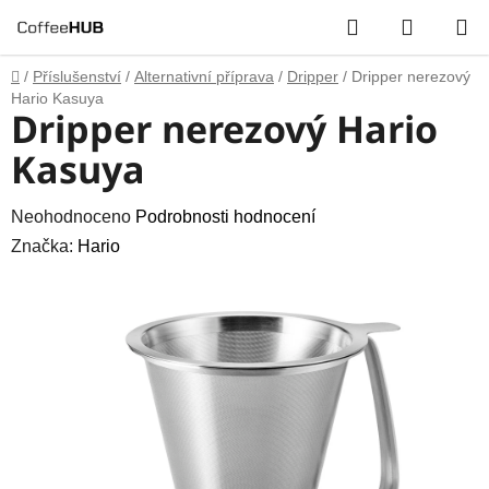
Přejít
Hledat
NÁKUP
na
obsah
KOŠÍK
Domů
/
Příslušenství
/
Alternativní příprava
/
Dripper
/
Dripper nerezový
Hario Kasuya
Dripper nerezový Hario
Kasuya
Průměrné
Neohodnoceno
Podrobnosti hodnocení
hodnocení
Značka:
Hario
produktu
je
0,0
z
5
hvězdiček.