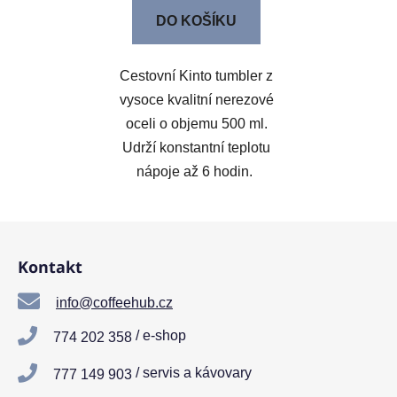
DO KOŠÍKU
Cestovní Kinto tumbler z
vysoce kvalitní nerezové
oceli o objemu 500 ml.
Udrží konstantní teplotu
nápoje až 6 hodin.
Z
á
Kontakt
p
a
info@coffeehub.cz
t
/ e-shop
774 202 358
í
/ servis a kávovary
777 149 903