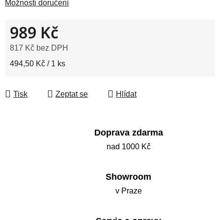
Možnosti doručení
989 Kč
817 Kč bez DPH
Měrná cena:
494,50 Kč / 1 ks
Tisk
Zeptat se
Hlídat
Doprava zdarma
nad 1000 Kč
Showroom
v Praze