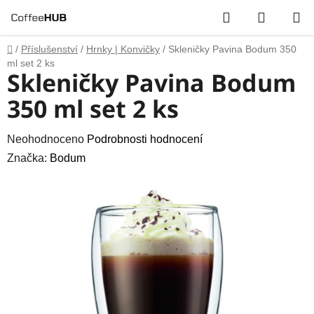
Přejít
Hledat
NÁKUP
na
obsah
KOŠÍK
Domů
/
Příslušenství
/
Hrnky | Konvičky
/
Skleničky Pavina Bodum 350
ml set 2 ks
Skleničky Pavina Bodum
350 ml set 2 ks
Průměrné
Neohodnoceno
Podrobnosti hodnocení
hodnocení
Značka:
Bodum
produktu
je
0,0
z
5
hvězdiček.