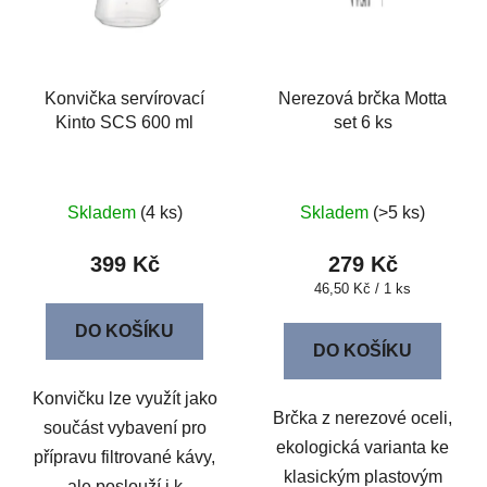
Konvička servírovací
Nerezová brčka Motta
Kinto SCS 600 ml
set 6 ks
Skladem
(4 ks)
Skladem
(>5 ks)
399 Kč
279 Kč
Měrná
46,50 Kč / 1 ks
cena:
DO KOŠÍKU
DO KOŠÍKU
Konvičku lze využít jako
Brčka z nerezové oceli,
součást vybavení pro
ekologická varianta ke
přípravu filtrované kávy,
klasickým plastovým
ale poslouží i k