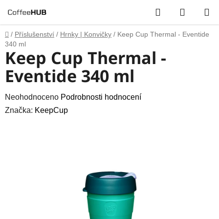
Přejít
Hledat
NÁKUP
na
obsah
KOŠÍK
Domů
/
Příslušenství
/
Hrnky | Konvičky
/
Keep Cup Thermal - Eventide
340 ml
Keep Cup Thermal -
Eventide 340 ml
Průměrné
Neohodnoceno
Podrobnosti hodnocení
hodnocení
Značka:
KeepCup
produktu
je
0,0
z
5
hvězdiček.