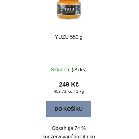
YUZU 550 g
Skladem
(>5 ks)
249 Kč
Měrná
452,73 Kč / 1 kg
cena:
DO KOŠÍKU
Obsahuje 74 %
konzervovaného citrusu