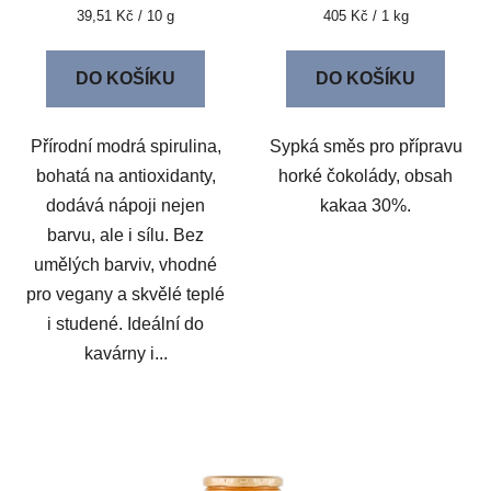
Měrná
Měrná
39,51 Kč / 10 g
405 Kč / 1 kg
cena:
cena:
DO KOŠÍKU
DO KOŠÍKU
Přírodní modrá spirulina,
Sypká směs pro přípravu
bohatá na antioxidanty,
horké čokolády, obsah
dodává nápoji nejen
kakaa 30%.
barvu, ale i sílu. Bez
umělých barviv, vhodné
pro vegany a skvělé teplé
i studené. Ideální do
kavárny i...