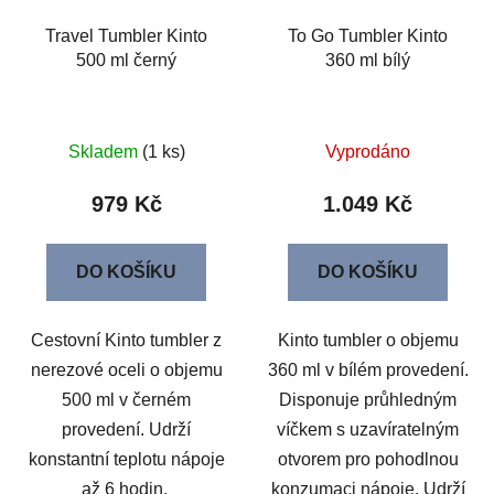
Travel Tumbler Kinto
To Go Tumbler Kinto
500 ml černý
360 ml bílý
Skladem
(1 ks)
Vyprodáno
979 Kč
1.049 Kč
DO KOŠÍKU
DO KOŠÍKU
Cestovní Kinto tumbler z
Kinto tumbler o objemu
nerezové oceli o objemu
360 ml v bílém provedení.
500 ml v černém
Disponuje průhledným
provedení. Udrží
víčkem s uzavíratelným
konstantní teplotu nápoje
otvorem pro pohodlnou
až 6 hodin.
konzumaci nápoje. Udrží