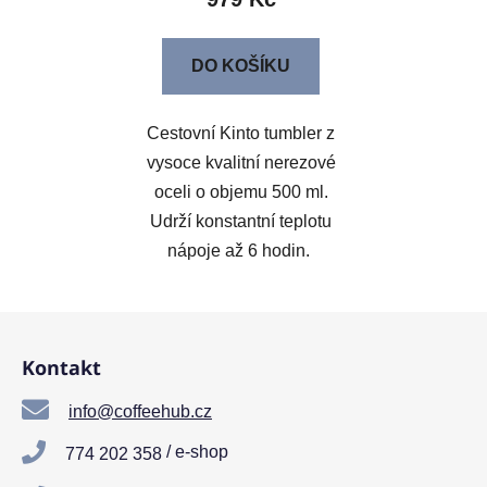
DO KOŠÍKU
Cestovní Kinto tumbler z
vysoce kvalitní nerezové
oceli o objemu 500 ml.
Udrží konstantní teplotu
nápoje až 6 hodin.
Z
á
Kontakt
p
a
info@coffeehub.cz
t
/ e-shop
774 202 358
í