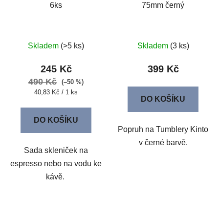
6ks
75mm černý
Skladem
(>5 ks)
Skladem
(3 ks)
245 Kč
399 Kč
490 Kč
(–50 %)
Měrná
40,83 Kč / 1 ks
DO KOŠÍKU
cena:
DO KOŠÍKU
Popruh na Tumblery Kinto
v černé barvě.
Sada skleniček na
espresso nebo na vodu ke
kávě.