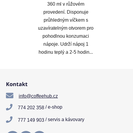
360 ml v růžovém
provedení. Disponuje
průhledným víčkem s
uzavíratelným otvorem pro
pohodlnou konzumaci
nápoje. Udrží nápoj 1
hodinu teplý a 2-5 hodin...
Z
á
Kontakt
p
a
info@coffeehub.cz
t
/ e-shop
774 202 358
í
/ servis a kávovary
777 149 903