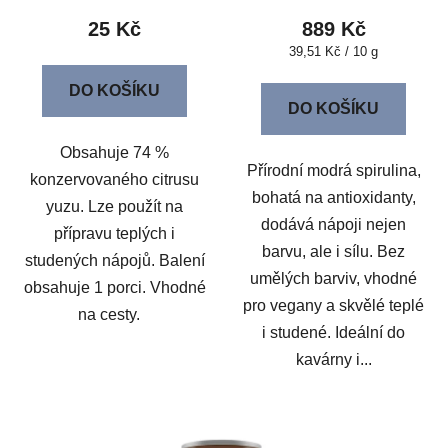
25 Kč
889 Kč
Měrná
39,51 Kč / 10 g
cena:
DO KOŠÍKU
DO KOŠÍKU
Obsahuje 74 %
Přírodní modrá spirulina,
konzervovaného citrusu
bohatá na antioxidanty,
yuzu. Lze použít na
dodává nápoji nejen
přípravu teplých i
barvu, ale i sílu. Bez
studených nápojů. Balení
umělých barviv, vhodné
obsahuje 1 porci. Vhodné
pro vegany a skvělé teplé
na cesty.
i studené. Ideální do
kavárny i...