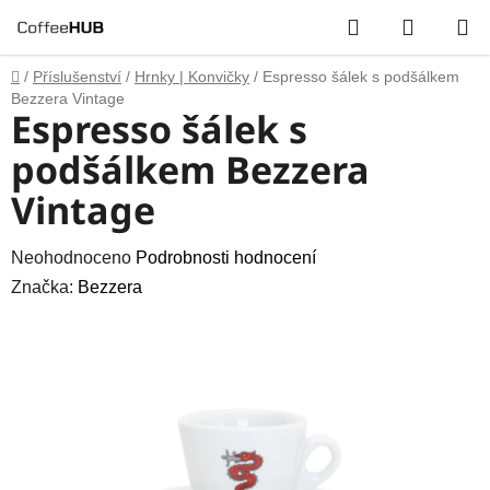
Přejít
Hledat
NÁKUP
na
obsah
KOŠÍK
Domů
/
Příslušenství
/
Hrnky | Konvičky
/
Espresso šálek s podšálkem
Bezzera Vintage
Espresso šálek s
podšálkem Bezzera
Vintage
Průměrné
Neohodnoceno
Podrobnosti hodnocení
hodnocení
Značka:
Bezzera
produktu
je
0,0
z
5
hvězdiček.