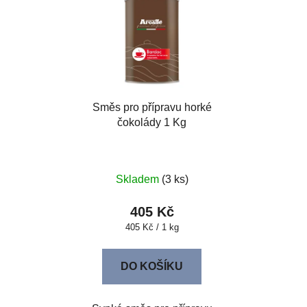
Směs pro přípravu horké
čokolády 1 Kg
Skladem
(3 ks)
405 Kč
Měrná
405 Kč / 1 kg
cena:
DO KOŠÍKU