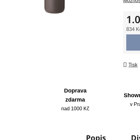
Možnost
0,0
z
1.
5
hvězdič
834 K
Měrná
Tisk
Doprava
Show
zdarma
v Pr
nad 1000 Kč
Popis
Di