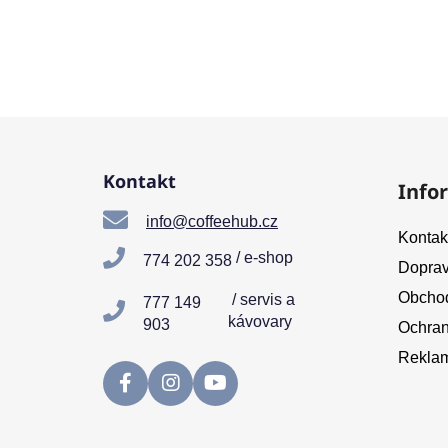
Z
á
Kontakt
Info
p
a
info@coffeehub.cz
Kontak
t
/ e-shop
774 202 358
Doprav
í
Obchod
/ servis a
777 149
kávovary
903
Ochran
Reklam