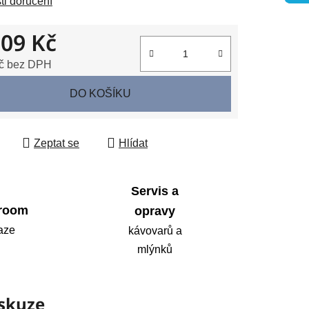
i doručení
009 Kč
ek.
č bez DPH
 cena:
DO KOŠÍKU
Zeptat se
Hlídat
Servis a
room
opravy
aze
kávovarů a
mlýnků
skuze