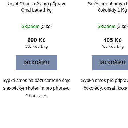
Royal Chai směs pro přípravu
Směs pro přípravu 
Chai Latte 1 kg
čokolády 1 Kg
Skladem
(5 ks)
Skladem
(3 ks)
990 Kč
405 Kč
Měrná
Měrná
990 Kč / 1 kg
405 Kč / 1 kg
cena:
cena:
DO KOŠÍKU
DO KOŠÍKU
Sypká směs na bázi černého čaje
Sypká směs pro přípra
s exotickým kořením pro přípravu
čokolády, obsah kak
Chai Latte.