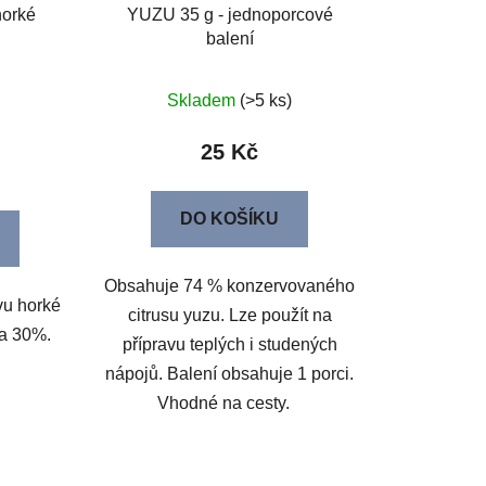
horké
YUZU 35 g - jednoporcové
balení
Skladem
(>5 ks)
25 Kč
DO KOŠÍKU
Obsahuje 74 % konzervovaného
vu horké
citrusu yuzu. Lze použít na
aa 30%.
přípravu teplých i studených
nápojů. Balení obsahuje 1 porci.
Vhodné na cesty.