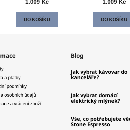
1.009 Kč
1.009 Kč
DO KOŠÍKU
DO KOŠÍKU
rmace
Blog
ty
Jak vybrat kávovar do
kanceláře?
a a platby
ní podmínky
Jak vybrat domácí
a osobních údajů
elektrický mlýnek?
ace a vrácení zboží
Vše, co potřebujete vě
Stone Espresso