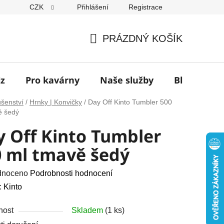
CZK
Přihlášení
Registrace
í
PRÁZDNÝ KOŠÍK
NÁKUPNÍ
KOŠÍK
jz
Pro kavárny
Naše služby
Blog
Z
ušenství
/
Hrnky | Konvičky
/
Day Off Kinto Tumbler 500
ě šedý
 Off Kinto Tumbler
0 ml tmavě šedý
né
dnoceno
Podrobnosti hodnocení
ení
:
Kinto
u
nost
Skladem
(1 ks)