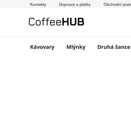
Přejít
Kontakty
Doprava a platby
Obchodní pod
na
obsah
Kávovary
Mlýnky
Druhá šanc
P
o
s
t
r
a
n
n