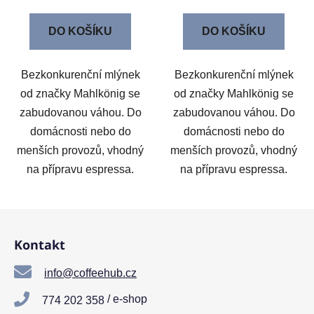
DO KOŠÍKU
DO KOŠÍKU
Bezkonkurenční mlýnek
Bezkonkurenční mlýnek
od značky Mahlkönig se
od značky Mahlkönig se
zabudovanou váhou. Do
zabudovanou váhou. Do
domácnosti nebo do
domácnosti nebo do
menších provozů, vhodný
menších provozů, vhodný
na přípravu espressa.
na přípravu espressa.
Z
á
Kontakt
p
a
info@coffeehub.cz
t
/ e-shop
774 202 358
í