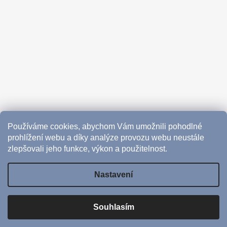
Používáme cookies, abychom Vám umožnili pohodlné
prohlížení webu a díky analýze provozu webu neustále
zlepšovali jeho funkce, výkon a použitelnost.
Nastavení
Vytvořil Shoptet
Souhlasím
Copyright 2026
CoffeeHub
. Všechna práva vyhrazena.
Upravit nastavení cookies