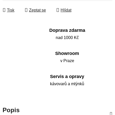
Měrná cena:
Tisk
Zeptat se
Hlídat
Doprava zdarma
nad 1000 Kč
Showroom
v Praze
Servis a opravy
kávovarů a mlýnků
Popis