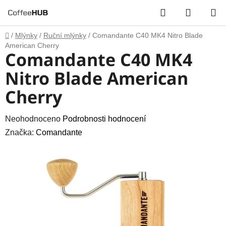
Přejít
Hledat
NÁKUP
na
obsah
KOŠÍK
Domů
/
Mlýnky
/
Ruční mlýnky
/
Comandante C40 MK4 Nitro Blade
American Cherry
Comandante C40 MK4
Nitro Blade American
Cherry
Průměrné
Neohodnoceno
Podrobnosti hodnocení
hodnocení
Značka:
Comandante
produktu
je
0,0
z
5
hvězdiček.