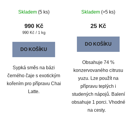
Skladem
(5 ks)
Skladem
(>5 ks)
990 Kč
25 Kč
Měrná
990 Kč / 1 kg
cena:
DO KOŠÍKU
DO KOŠÍKU
Obsahuje 74 %
Sypká směs na bázi
konzervovaného citrusu
černého čaje s exotickým
yuzu. Lze použít na
kořením pro přípravu Chai
přípravu teplých i
Latte.
studených nápojů. Balení
obsahuje 1 porci. Vhodné
na cesty.