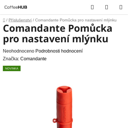
Přejít
Hledat
NÁKUP
na
obsah
KOŠÍK
Domů
/
Příslušenství
/
Comandante Pomůcka pro nastavení mlýnku
Comandante Pomůcka
pro nastavení mlýnku
Průměrné
Neohodnoceno
Podrobnosti hodnocení
hodnocení
Značka:
Comandante
produktu
NOVINKA
je
0,0
z
5
hvězdiček.