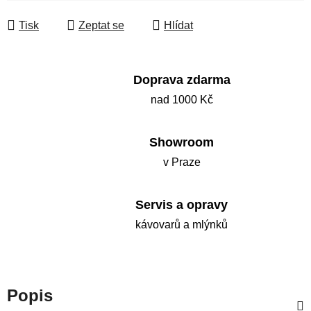
Měrná cena:
Tisk
Zeptat se
Hlídat
Doprava zdarma
nad 1000 Kč
Showroom
v Praze
Servis a opravy
kávovarů a mlýnků
Popis