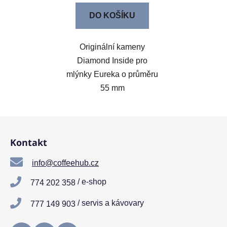
DO KOŠÍKU
Originální kameny
Diamond Inside pro
mlýnky Eureka o průměru
55 mm
Z
á
Kontakt
p
a
info@coffeehub.cz
t
/ e-shop
774 202 358
í
/ servis a kávovary
777 149 903