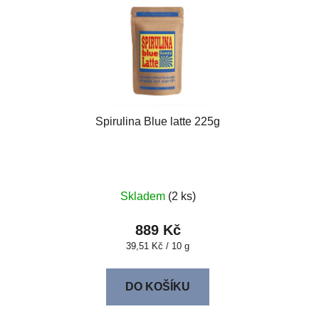
Spirulina Blue latte 225g
Skladem
(2 ks)
889 Kč
Měrná
39,51 Kč / 10 g
cena:
DO KOŠÍKU