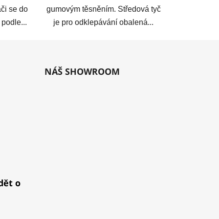
či se do
gumovým těsněním. Středová tyč
 podle...
je pro odklepávání obalená...
NÁŠ SHOWROOM
dět o