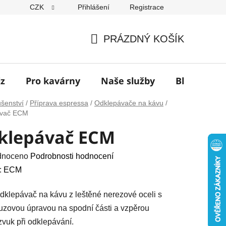
CZK
Přihlášení
Registrace
í
PRÁZDNÝ KOŠÍK
NÁKUPNÍ
KOŠÍK
jz
Pro kavárny
Naše služby
Blog
Z
ušenství
/
Příprava espressa
/
Odklepávače na kávu
/
ávač ECM
klepávač ECM
né
dnoceno
Podrobnosti hodnocení
ení
:
ECM
u
odklepávač na kávu z leštěné nerezové oceli s
luzovou úpravou na spodní části a vzpěrou
 zvuk při odklepávání.