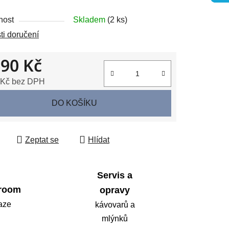
nost
Skladem
(2 ks)
ek.
i doručení
690 Kč
 Kč bez DPH
 cena:
DO KOŠÍKU
Zeptat se
Hlídat
Servis a
room
opravy
aze
kávovarů a
mlýnků