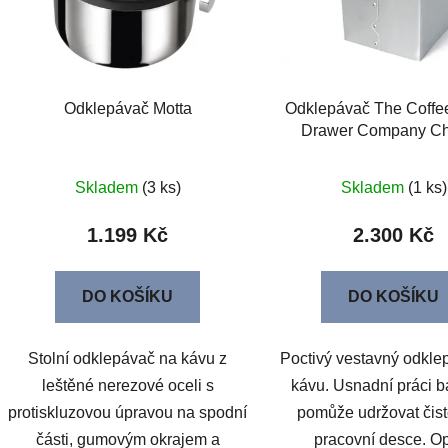
Odklepávač Motta
Odklepávač The Coffe
Drawer Company Ch
Skladem
(3 ks)
Skladem
(1 ks)
1.199 Kč
2.300 Kč
DO KOŠÍKU
DO KOŠÍKU
Stolní odklepávač na kávu z
Poctivý vestavný odkle
leštěné nerezové oceli s
kávu. Usnadní práci ba
protiskluzovou úpravou na spodní
pomůže udržovat čist
části, gumovým okrajem a
pracovní desce. Op