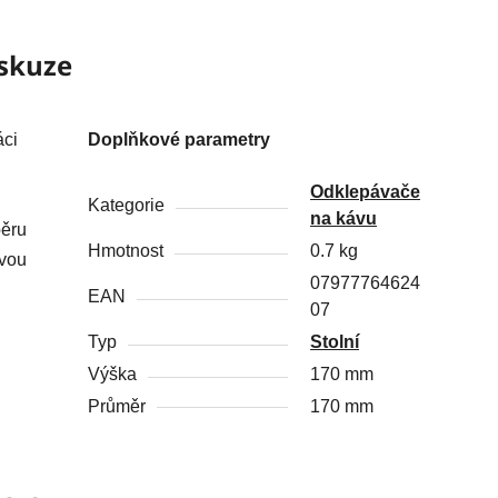
skuze
áci
Doplňkové parametry
Odklepávače
Kategorie
na kávu
pěru
Hmotnost
0.7 kg
ovou
07977764624
EAN
07
Typ
Stolní
Výška
170 mm
Průměr
170 mm