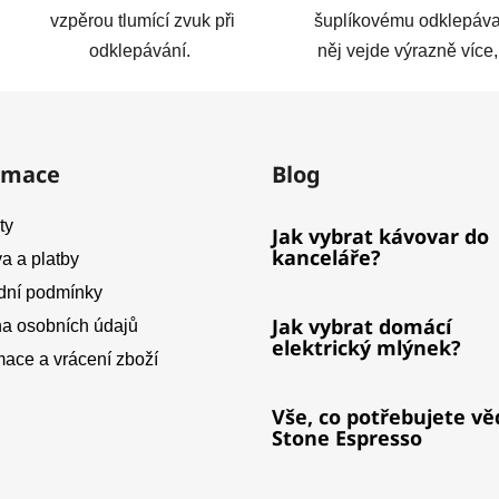
vzpěrou tlumící zvuk při
šuplíkovému odklepáva
odklepávání.
něj vejde výrazně více,
rmace
Blog
ty
Jak vybrat kávovar do
kanceláře?
a a platby
ní podmínky
Jak vybrat domácí
a osobních údajů
elektrický mlýnek?
ace a vrácení zboží
Vše, co potřebujete vě
Stone Espresso