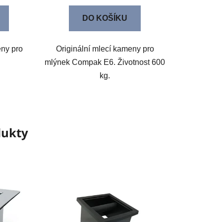
DO KOŠÍKU
ny pro
Originální mlecí kameny pro
.
mlýnek Compak E6. Životnost 600
kg.
dukty