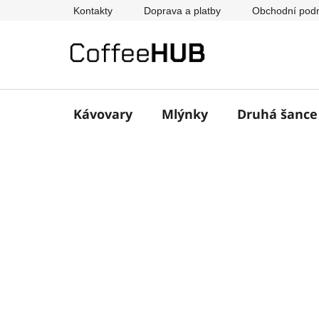
Přejít
Kontakty
Doprava a platby
Obchodní pod
na
obsah
Kávovary
Mlýnky
Druhá šanc
P
o
s
t
r
a
n
n