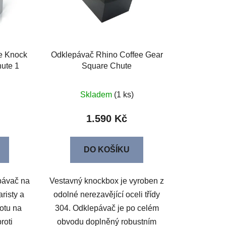
e Knock
Odklepávač Rhino Coffee Gear
ute 1
Square Chute
Skladem
(1 ks)
1.590 Kč
DO KOŠÍKU
pávač na
Vestavný knockbox je vyroben z
risty a
odolné nerezavějící oceli třídy
otu na
304. Odklepávač je po celém
roti
obvodu doplněný robustním