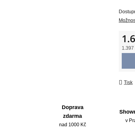
5
Dostup
hvězdič
Možnost
1.
1.397
Měrná
Tisk
Doprava
Show
zdarma
v Pr
nad 1000 Kč