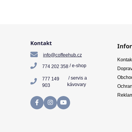
Z
á
Kontakt
Info
p
a
info@coffeehub.cz
Kontak
t
/ e-shop
774 202 358
Doprav
í
Obchod
/ servis a
777 149
kávovary
903
Ochran
Reklam