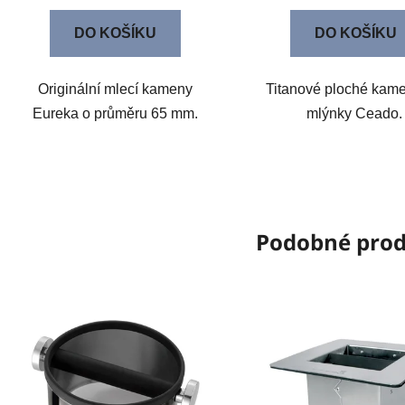
DO KOŠÍKU
DO KOŠÍKU
Originální mlecí kameny
Titanové ploché kame
Eureka o průměru 65 mm.
mlýnky Ceado
Podobné pro