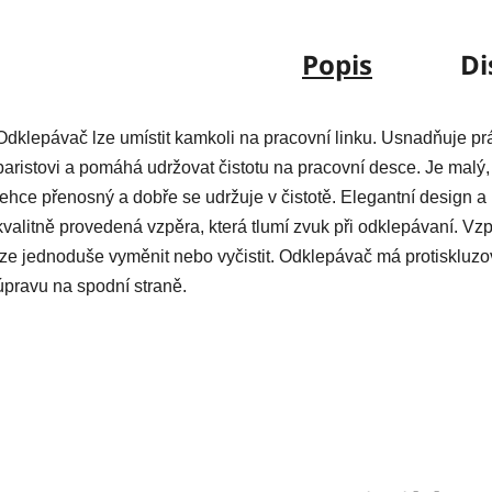
Popis
Di
Odklepávač lze umístit kamkoli na pracovní linku. Usnadňuje pr
baristovi a pomáhá udržovat čistotu na pracovní desce. Je malý,
lehce přenosný a dobře se udržuje v čistotě. Elegantní design a
kvalitně provedená vzpěra, která tlumí zvuk při odklepávaní. Vz
lze jednoduše vyměnit nebo vyčistit. Odklepávač má protiskluz
úpravu na spodní straně.