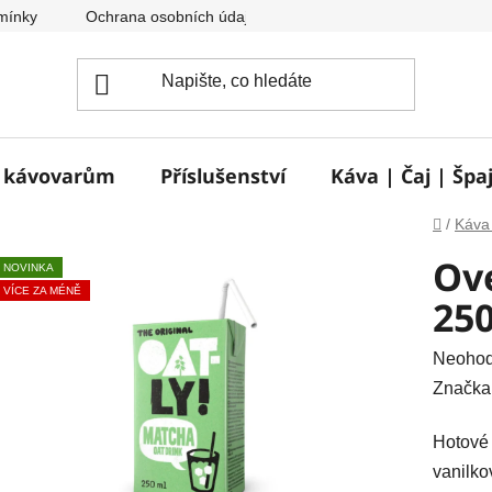
mínky
Ochrana osobních údajů
Reklamace a vrácení zbož
e kávovarům
Příslušenství
Káva | Čaj | Špa
Domů
/
Káva 
Ov
NOVINKA
VÍCE ZA MÉNĚ
25
Průměr
Neoho
hodnoc
Značka
produkt
Hotové 
je
vanilko
0,0