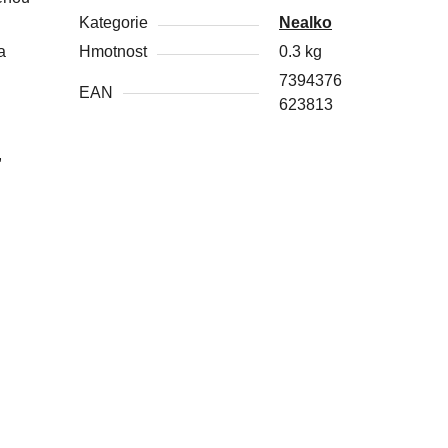
Kategorie
Nealko
a
Hmotnost
0.3 kg
7394376
EAN
623813
,