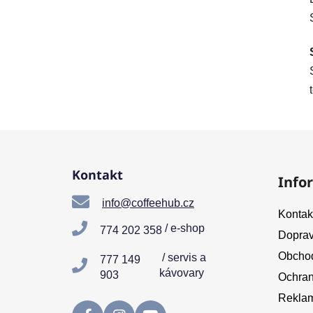
Z
á
Kontakt
Info
p
a
info@coffeehub.cz
Kontak
t
/ e-shop
774 202 358
Doprav
í
Obchod
/ servis a
777 149
kávovary
903
Ochran
Reklam