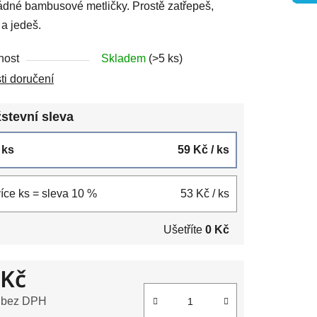
žádné bambusové metličky. Prostě zatřepeš,
 a jedeš.
ek.
nost
Skladem
(>5 ks)
i doručení
stevní sleva
5 ks
59 Kč
/ ks
více ks = sleva 10 %
53 Kč
/ ks
Ušetříte
0 Kč
 Kč
 bez DPH