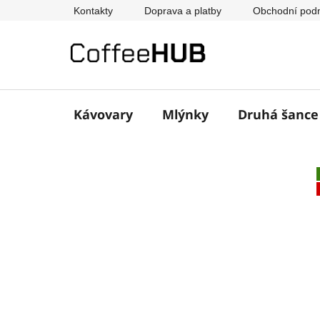
Přejít
Kontakty
Doprava a platby
Obchodní pod
na
obsah
Kávovary
Mlýnky
Druhá šanc
P
o
s
t
r
a
n
n
í