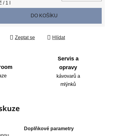
 cena:
 / 1 l
DO KOŠÍKU
Zeptat se
Hlídat
Servis a
room
opravy
aze
kávovarů a
mlýnků
skuze
Doplňkové parametry
enou