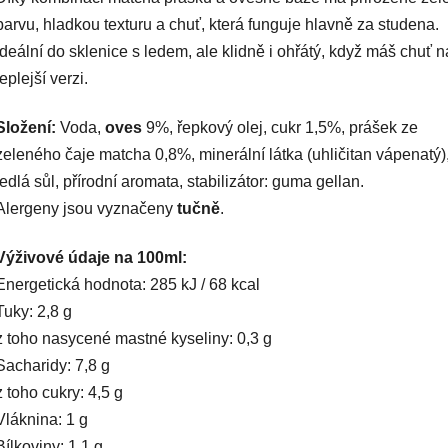
barvu, hladkou texturu a chuť, která funguje hlavně za studena.
Ideální do sklenice s ledem, ale klidně i ohřátý, když máš chuť n
teplejší verzi.
Složení:
Voda,
oves
9%, řepkový olej, cukr 1,5%, prášek ze
zeleného čaje matcha 0,8%, minerální látka (uhličitan vápenatý)
jedlá sůl, přírodní aromata, stabilizátor: guma gellan.
Alergeny jsou vyznačeny
tučně
.
Výživové údaje na 100ml:
Energetická hodnota: 285 kJ / 68 kcal
Tuky: 2,8 g
z toho nasycené mastné kyseliny: 0,3 g
Sacharidy: 7,8 g
z toho cukry: 4,5 g
Vláknina: 1 g
Bílkoviny: 1,1 g