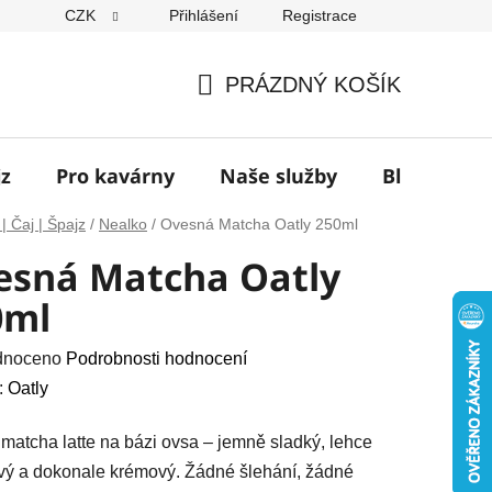
CZK
Přihlášení
Registrace
í
PRÁZDNÝ KOŠÍK
NÁKUPNÍ
KOŠÍK
jz
Pro kavárny
Naše služby
Blog
Z
| Čaj | Špajz
/
Nealko
/
Ovesná Matcha Oatly 250ml
esná Matcha Oatly
0ml
né
dnoceno
Podrobnosti hodnocení
ení
:
Oatly
u
matcha latte na bázi ovsa – jemně sladký, lehce
vý a dokonale krémový. Žádné šlehání, žádné