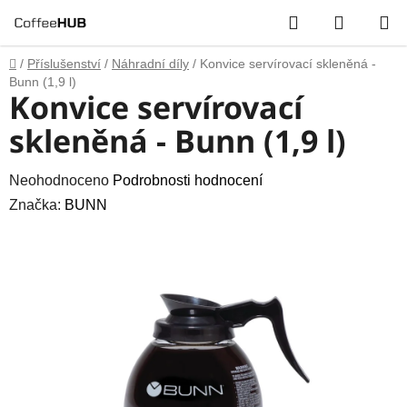
Přejít
Hledat
NÁKUP
na
obsah
KOŠÍK
Domů
/
Příslušenství
/
Náhradní díly
/
Konvice servírovací skleněná -
Bunn (1,9 l)
Konvice servírovací
skleněná - Bunn (1,9 l)
Průměrné
Neohodnoceno
Podrobnosti hodnocení
hodnocení
Značka:
BUNN
produktu
je
0,0
z
5
hvězdiček.