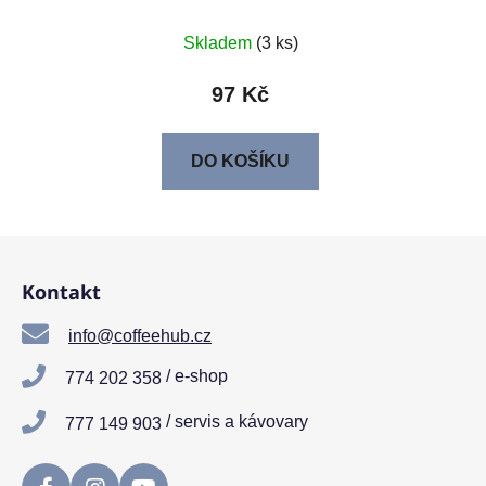
Skladem
(3 ks)
97 Kč
DO KOŠÍKU
Z
á
Kontakt
p
a
info@coffeehub.cz
t
/ e-shop
774 202 358
í
/ servis a kávovary
777 149 903