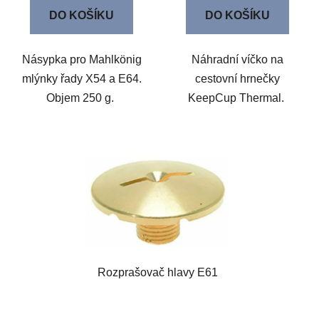
DO KOŠÍKU
DO KOŠÍKU
Násypka pro Mahlkönig
Náhradní víčko na
mlýnky řady X54 a E64.
cestovní hrnečky
Objem 250 g.
KeepCup Thermal.
Rozprašovač hlavy E61