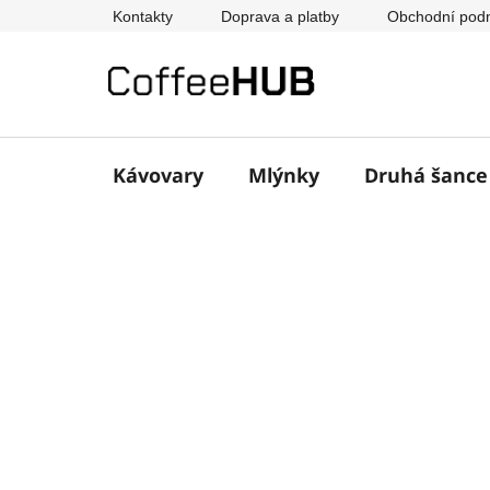
Přejít
Kontakty
Doprava a platby
Obchodní pod
na
obsah
Kávovary
Mlýnky
Druhá šanc
P
o
s
t
r
a
n
n