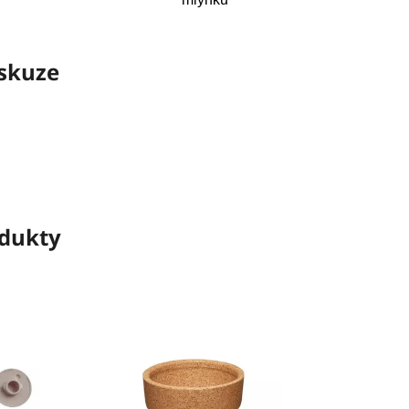
skuze
odukty