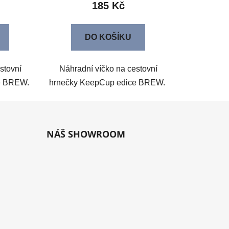
185 Kč
DO KOŠÍKU
stovní
Náhradní víčko na cestovní
ce BREW.
hrnečky KeepCup edice BREW.
NÁŠ SHOWROOM