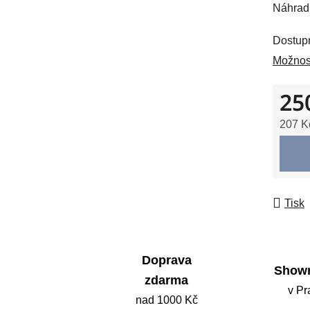
Náhrad
je
0,0
Dostup
z
Možnost
5
hvězdič
25
207 K
Měrná
Tisk
Doprava
Show
zdarma
v Pr
nad 1000 Kč