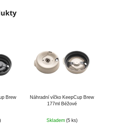
dukty
up Brew
Náhradní víčko KeepCup Brew
177ml Béžové
)
Skladem
(5 ks)