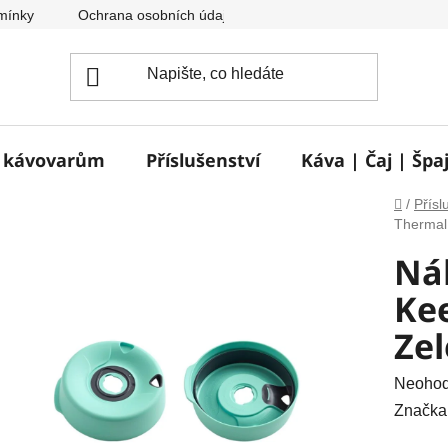
mínky
Ochrana osobních údajů
Reklamace a vrácení zbož
e kávovarům
Příslušenství
Káva | Čaj | Špa
Domů
/
Přísl
Thermal
Ná
Ke
Ze
Průměr
Neoho
hodnoc
Značka
produkt