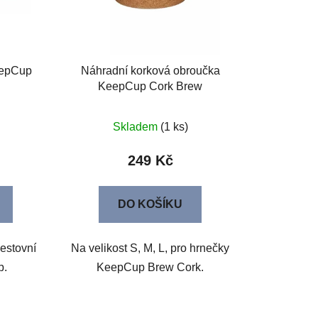
eepCup
Náhradní korková obroučka
KeepCup Cork Brew
Skladem
(1 ks)
249 Kč
DO KOŠÍKU
cestovní
Na velikost S, M, L, pro hrnečky
p.
KeepCup Brew Cork.