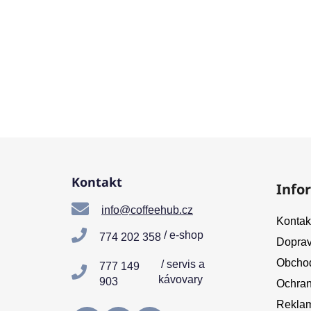
Z
á
Kontakt
Info
p
a
info@coffeehub.cz
Kontak
t
/ e-shop
774 202 358
Doprav
í
Obchod
/ servis a
777 149
kávovary
903
Ochran
Reklam