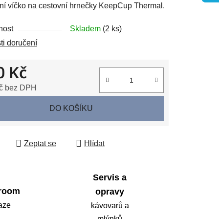
ní víčko na cestovní hrnečky KeepCup Thermal.
nost
Skladem
(2 ks)
i doručení
ek.
0 Kč
č bez DPH
 cena:
DO KOŠÍKU
Zeptat se
Hlídat
Servis a
room
opravy
aze
kávovarů a
mlýnků