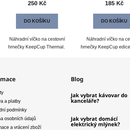
250 Kč
185 Kč
DO KOŠÍKU
DO KOŠÍKU
Náhradní víčko na cestovní
Náhradní víčko na ce
hrnečky KeepCup Thermal.
hrnečky KeepCup edi
rmace
Blog
ty
Jak vybrat kávovar do
kanceláře?
a a platby
ní podmínky
Jak vybrat domácí
a osobních údajů
elektrický mlýnek?
ace a vrácení zboží