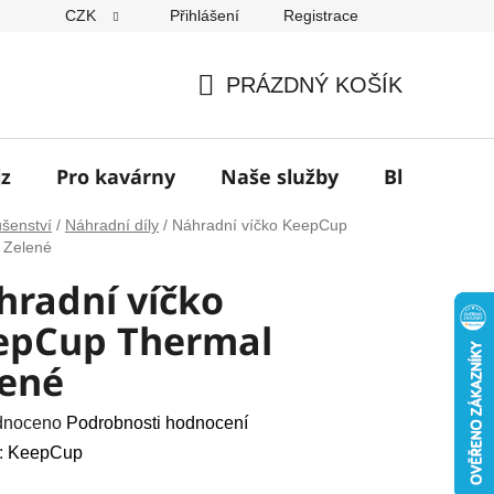
CZK
Přihlášení
Registrace
í
PRÁZDNÝ KOŠÍK
NÁKUPNÍ
KOŠÍK
jz
Pro kavárny
Naše služby
Blog
Z
ušenství
/
Náhradní díly
/
Náhradní víčko KeepCup
 Zelené
hradní víčko
epCup Thermal
lené
né
dnoceno
Podrobnosti hodnocení
ení
:
KeepCup
u