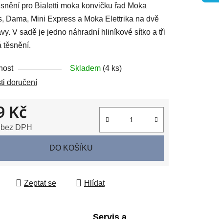
snění pro Bialetti moka konvičku řad Moka
, Dama, Mini Express a Moka Elettrika na dvě
ávy. V sadě je jedno náhradní hliníkové sítko a tři
 těsnění.
ek.
nost
Skladem
(4 ks)
i doručení
9 Kč
 bez DPH
 cena:
DO KOŠÍKU
Zeptat se
Hlídat
Servis a