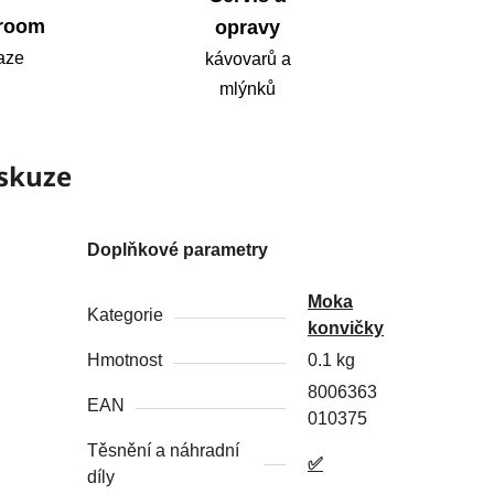
room
opravy
aze
kávovarů a
mlýnků
skuze
Doplňkové parametry
Moka
Kategorie
konvičky
Hmotnost
0.1 kg
8006363
EAN
010375
Těsnění a náhradní
✅
díly