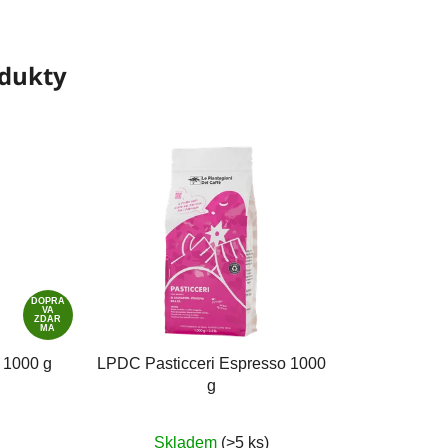
odukty
DOPRA
VA
ZDAR
MA
 1000 g
LPDC Pasticceri Espresso 1000
g
Skladem
(>5 ks)