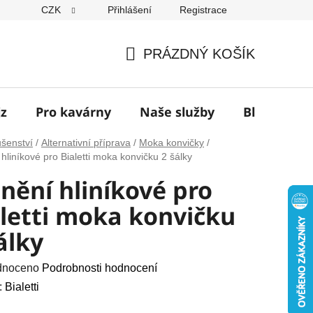
CZK
Přihlášení
Registrace
í
PRÁZDNÝ KOŠÍK
NÁKUPNÍ
KOŠÍK
jz
Pro kavárny
Naše služby
Blog
Z
ušenství
/
Alternativní příprava
/
Moka konvičky
/
hliníkové pro Bialetti moka konvičku 2 šálky
nění hliníkové pro
letti moka konvičku
álky
né
dnoceno
Podrobnosti hodnocení
ení
:
Bialetti
u