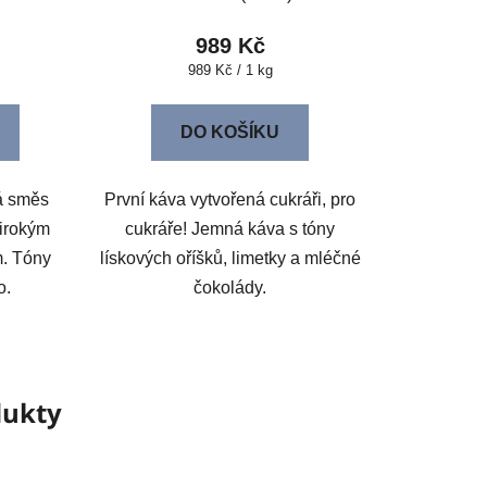
989 Kč
Měrná
989 Kč / 1 kg
cena:
DO KOŠÍKU
á směs
První káva vytvořená cukráři, pro
širokým
cukráře! Jemná káva s tóny
m. Tóny
lískových oříšků, limetky a mléčné
lo.
čokolády.
dukty