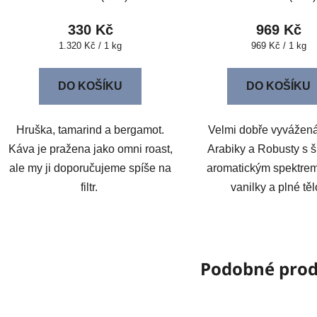
330 Kč
969 Kč
Měrná
Měrná
1.320 Kč / 1 kg
969 Kč / 1 kg
cena:
cena:
DO KOŠÍKU
DO KOŠÍKU
Hruška, tamarind a bergamot.
Velmi dobře vyvážen
Káva je pražena jako omni roast,
Arabiky a Robusty s 
ale my ji doporučujeme spíše na
aromatickým spektre
filtr.
vanilky a plné tě
Podobné pro