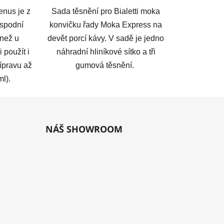
enus je z
Sada těsnění pro Bialetti moka
 spodní
konvičku řady Moka Express na
 než u
devět porcí kávy. V sadě je jedno
 použít i
náhradní hliníkové sítko a tři
řípravu až
gumová těsnění.
ml).
NÁŠ SHOWROOM