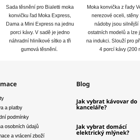
Sada těsnění pro Bialetti moka
Moka konvička z řady V
konvičku řad Moka Express,
nerezové oceli, stěny
Dama a Mini Express na jednu
nádoby jsou silnější
porci kávy. V sadě je jedno
ostatních modelů a lze ji
náhradní hliníkové sítko a tři
na indukci. Slouží pro p
gumová těsnění.
4 porcí kávy (200 
rmace
Blog
ty
Jak vybrat kávovar do
kanceláře?
a a platby
ní podmínky
Jak vybrat domácí
a osobních údajů
elektrický mlýnek?
ace a vrácení zboží