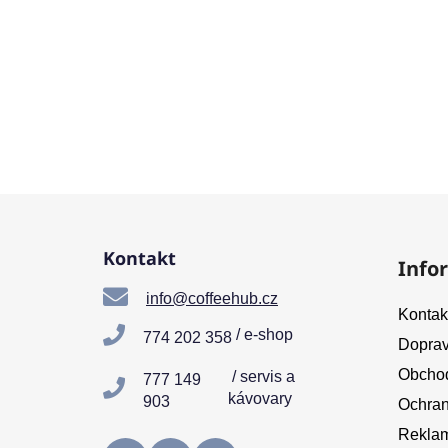
Z
á
Kontakt
Info
p
a
info@coffeehub.cz
Kontak
t
/ e-shop
774 202 358
Doprav
í
Obchod
/ servis a
777 149
kávovary
903
Ochran
Reklam