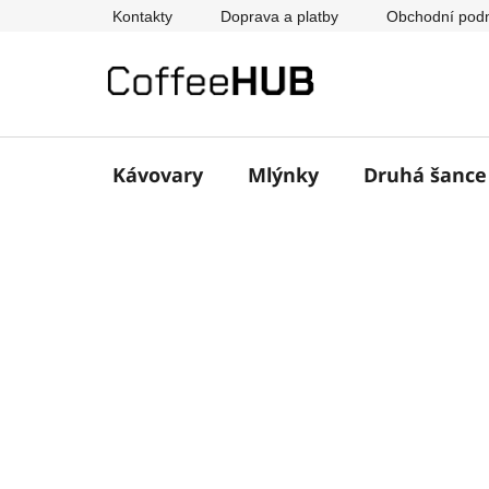
Přejít
Kontakty
Doprava a platby
Obchodní pod
na
obsah
Kávovary
Mlýnky
Druhá šanc
P
o
s
t
r
a
n
n