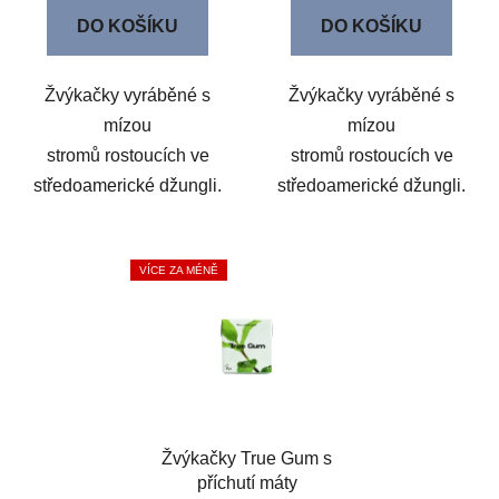
DO KOŠÍKU
DO KOŠÍKU
Žvýkačky vyráběné s
Žvýkačky vyráběné s
mízou
mízou
stromů rostoucích ve
stromů rostoucích ve
středoamerické džungli.
středoamerické džungli.
VÍCE ZA MÉNĚ
Žvýkačky True Gum s
příchutí máty