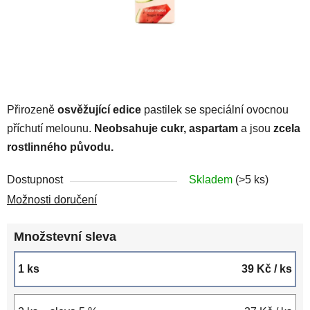
Přirozeně
osvěžující edice
pastilek se speciální ovocnou
příchutí melounu.
Neobsahuje cukr, aspartam
a jsou
zcela
rostlinného původu.
Dostupnost
Skladem
(>5 ks)
Možnosti doručení
Množstevní sleva
1 ks
39 Kč
/ ks