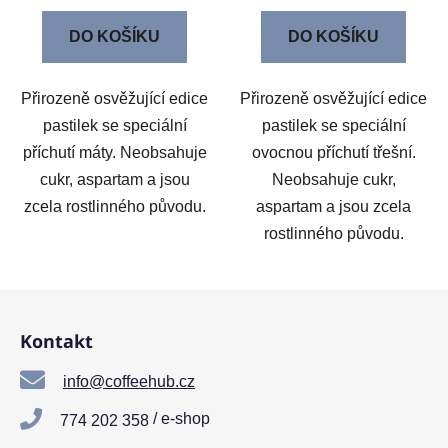
DO KOŠÍKU
DO KOŠÍKU
Přirozeně osvěžující edice
Přirozeně osvěžující edice
pastilek se speciální
pastilek se speciální
příchutí máty. Neobsahuje
ovocnou příchutí třešní.
cukr, aspartam a jsou
Neobsahuje cukr,
zcela rostlinného původu.
aspartam a jsou zcela
rostlinného původu.
Z
á
Kontakt
p
a
info@coffeehub.cz
t
/ e-shop
774 202 358
í