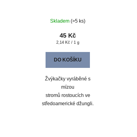
Skladem
(>5 ks)
45 Kč
Měrná
2,14 Kč / 1 g
cena:
DO KOŠÍKU
Žvýkačky vyráběné s
mízou
stromů rostoucích ve
středoamerické džungli.