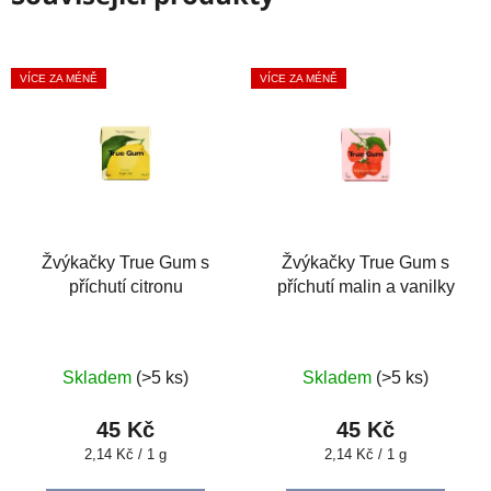
VÍCE ZA MÉNĚ
VÍCE ZA MÉNĚ
Žvýkačky True Gum s
Žvýkačky True Gum s
příchutí citronu
příchutí malin a vanilky
Skladem
(>5 ks)
Skladem
(>5 ks)
45 Kč
45 Kč
Měrná
Měrná
2,14 Kč / 1 g
2,14 Kč / 1 g
cena:
cena: