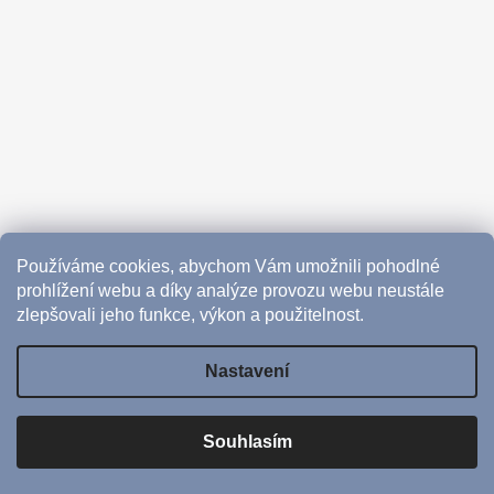
Používáme cookies, abychom Vám umožnili pohodlné
prohlížení webu a díky analýze provozu webu neustále
zlepšovali jeho funkce, výkon a použitelnost.
Nastavení
Vytvořil Shoptet
Souhlasím
Copyright 2026
CoffeeHub
. Všechna práva vyhrazena.
Upravit nastavení cookies