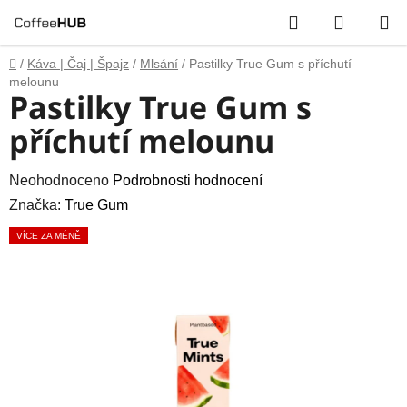
Přejít
Hledat
NÁKUP
na
obsah
KOŠÍK
Domů
/
Káva | Čaj | Špajz
/
Mlsání
/
Pastilky True Gum s příchutí
melounu
Pastilky True Gum s
příchutí melounu
Průměrné
Neohodnoceno
Podrobnosti hodnocení
hodnocení
Značka:
True Gum
produktu
VÍCE ZA MÉNĚ
je
0,0
z
5
hvězdiček.