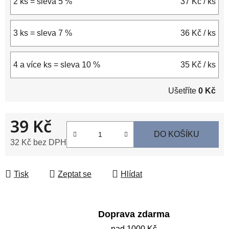
2 ks = sleva 5 %
37 Kč
/ ks
3 ks = sleva 7 %
36 Kč
/ ks
4 a více ks = sleva 10 %
35 Kč
/ ks
Ušetříte
0 Kč
39 Kč
DO KOŠÍKU
32 Kč bez DPH
Měrná cena:
Tisk
Zeptat se
Hlídat
Doprava zdarma
nad 1000 Kč