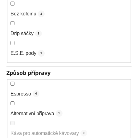
Bez kofeinu
4
Drip sáčky
3
E.S.E. pody
1
Způsob přípravy
Espresso
4
Alternativní příprava
1
Káva pro automatické kávovary
0