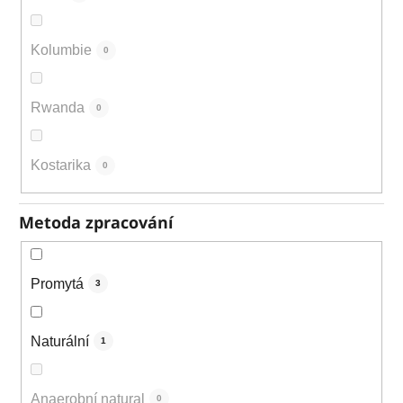
Kolumbie
0
Rwanda
0
Kostarika
0
Metoda zpracování
Promytá
3
Naturální
1
Anaerobní natural
0