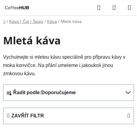
Přejít
Hledat
NÁKUP
na
obsah
KOŠÍK
Domů
/
Káva | Čaj | Špajz
/
Káva
/
Mletá káva
Mletá káva
Vychutnejte si mletou kávu speciálně pro přípravu kávy v
moka konvičce. Na přání umeleme i jakoukoli jinou
zrnkovou kávu.
Ř
Řadit podle:
Doporučujeme
a
z
e
ZAVŘÍT FILTR
n
í
p