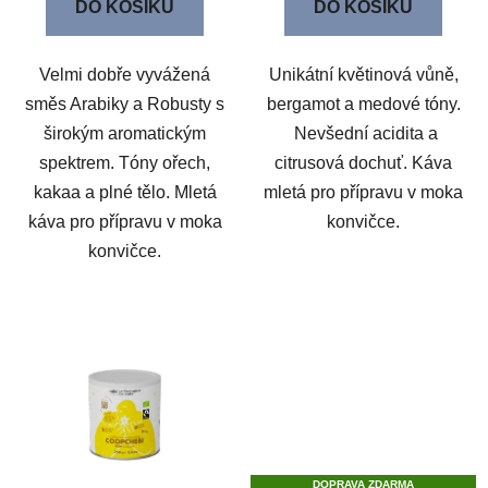
DO KOŠÍKU
DO KOŠÍKU
Velmi dobře vyvážená
Unikátní květinová vůně,
směs Arabiky a Robusty s
bergamot a medové tóny.
širokým aromatickým
Nevšední acidita a
spektrem. Tóny ořech,
citrusová dochuť. Káva
kakaa a plné tělo. Mletá
mletá pro přípravu v moka
káva pro přípravu v moka
konvičce.
konvičce.
DOPRAVA ZDARMA