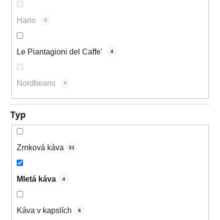
Hario
0
Le Piantagioni del Caffe'
4
Nordbeans
0
Typ
Zrnková káva
31
Mletá káva
4
Káva v kapslích
6