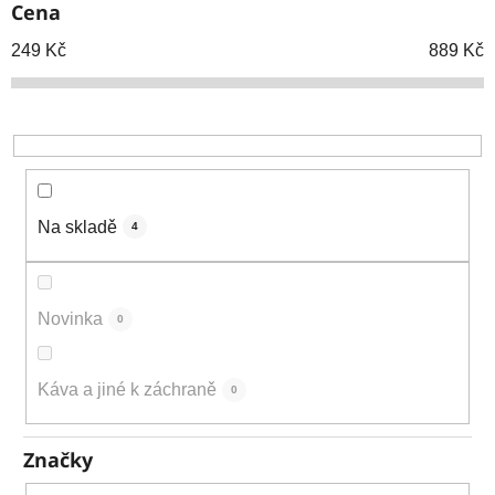
Cena
r
o
249
Kč
889
Kč
d
u
k
t
ů
Na skladě
4
Novinka
0
Káva a jiné k záchraně
0
Značky