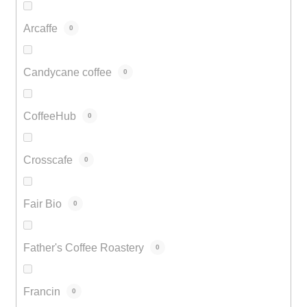
Arcaffe
0
Candycane coffee
0
CoffeeHub
0
Crosscafe
0
Fair Bio
0
Father's Coffee Roastery
0
Francin
0