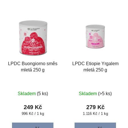
V
ý
p
i
s
p
r
o
LPDC Buongiorno směs
LPDC Etiopie Yrgalem
mletá 250 g
mletá 250 g
d
u
k
t
Skladem
(5 ks)
Skladem
(>5 ks)
ů
249 Kč
279 Kč
Měrná
Měrná
996 Kč / 1 kg
1.116 Kč / 1 kg
cena:
cena: