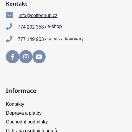
s
Kontakt
p
u
a
info@coffeehub.cz
t
/ e-shop
774 202 358
í
/ servis a kávovary
777 149 903
Informace
Kontakty
Doprava a platby
Obchodní podmínky
Ochrana osobních údajů