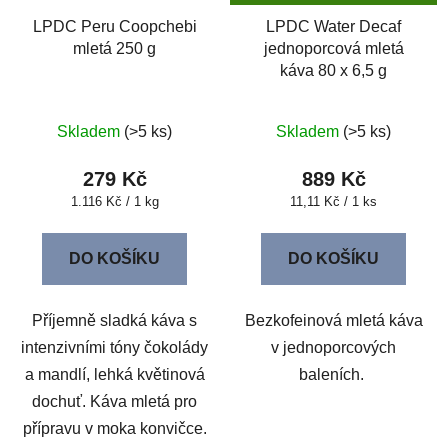
LPDC Peru Coopchebi
LPDC Water Decaf
mletá 250 g
jednoporcová mletá
káva 80 x 6,5 g
Skladem
(>5 ks)
Skladem
(>5 ks)
279 Kč
889 Kč
Měrná
Měrná
1.116 Kč / 1 kg
11,11 Kč / 1 ks
cena:
cena:
DO KOŠÍKU
DO KOŠÍKU
Příjemně sladká káva s
Bezkofeinová mletá káva
intenzivními tóny čokolády
v jednoporcových
a mandlí, lehká květinová
baleních.
dochuť. Káva mletá pro
přípravu v moka konvičce.