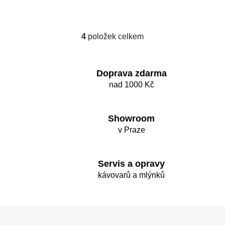
4
položek celkem
O
v
l
á
Doprava zdarma
d
nad 1000 Kč
a
c
í
Showroom
p
v Praze
r
v
k
Servis a opravy
y
kávovarů a mlýnků
v
ý
p
Z
i
á