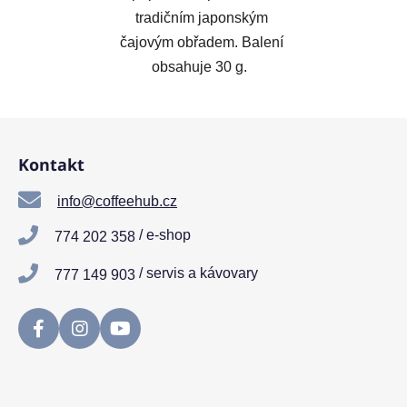
tradičním japonským
čajovým obřadem. Balení
obsahuje 30 g.
Z
á
Kontakt
p
a
info@coffeehub.cz
t
/ e-shop
774 202 358
í
/ servis a kávovary
777 149 903