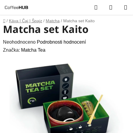
Přejít
Hledat
NÁKUP
na
obsah
KOŠÍK
Domů
/
Káva | Čaj | Špajz
/
Matcha
/
Matcha set Kaito
Matcha set Kaito
Průměrné
Neohodnoceno
Podrobnosti hodnocení
hodnocení
Značka:
Matcha Tea
produktu
je
0,0
z
5
hvězdiček.