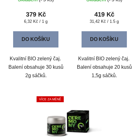
379 Kč
419 Kč
Měrná
Měrná
6,32 Kč / 1 g
31,42 Kč / 1.5 g
cena:
cena:
DO KOŠÍKU
DO KOŠÍKU
Kvalitní BIO zelený čaj.
Kvalitní BIO zelený čaj.
Balení obsahuje 30 kusů
Balení obsahuje 20 kusů
2g sáčků.
1,5g sáčků.
VÍCE ZA MÉNĚ