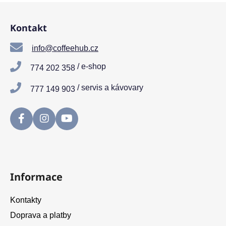
Z
á
Kontakt
p
a
info@coffeehub.cz
t
/ e-shop
774 202 358
í
/ servis a kávovary
777 149 903
Informace
Kontakty
Doprava a platby