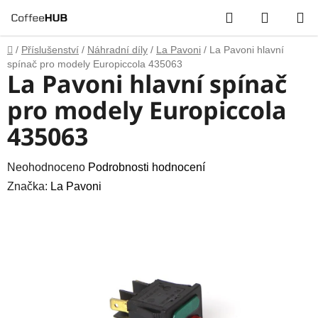
Přejít
Hledat
NÁKUP
na
obsah
KOŠÍK
Domů
/
Příslušenství
/
Náhradní díly
/
La Pavoni
/
La Pavoni hlavní
spínač pro modely Europiccola 435063
La Pavoni hlavní spínač
pro modely Europiccola
435063
Průměrné
Neohodnoceno
Podrobnosti hodnocení
hodnocení
Značka:
La Pavoni
produktu
je
0,0
z
5
hvězdiček.