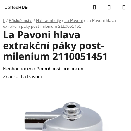
Přejít
Hledat
NÁKUP
na
obsah
KOŠÍK
Domů
/
Příslušenství
/
Náhradní díly
/
La Pavoni
/
La Pavoni hlava
extrakční páky post-milenium 2110051451
La Pavoni hlava
extrakční páky post-
milenium 2110051451
Průměrné
Neohodnoceno
Podrobnosti hodnocení
hodnocení
Značka:
La Pavoni
produktu
je
0,0
z
5
hvězdiček.