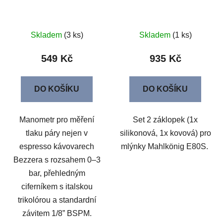
Skladem
(3 ks)
Skladem
(1 ks)
549 Kč
935 Kč
DO KOŠÍKU
DO KOŠÍKU
Manometr pro měření
Set 2 záklopek (1x
tlaku páry nejen v
silikonová, 1x kovová) pro
espresso kávovarech
mlýnky Mahlkönig E80S.
Bezzera s rozsahem 0–3
bar, přehledným
ciferníkem s italskou
trikolórou a standardní
závitem 1/8” BSPM.