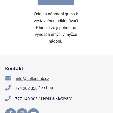
Odolná náhradní guma k
vestavnému odklepávači
Rhino. Lze ji pohodlně
vyndat a umýt i v myčce
nádobí.
Z
á
Kontakt
p
a
info@coffeehub.cz
t
/ e-shop
774 202 358
í
/ servis a kávovary
777 149 903