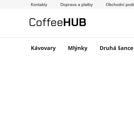
Přejít
Kontakty
Doprava a platby
Obchodní pod
na
obsah
Kávovary
Mlýnky
Druhá šanc
P
o
s
t
r
a
n
n