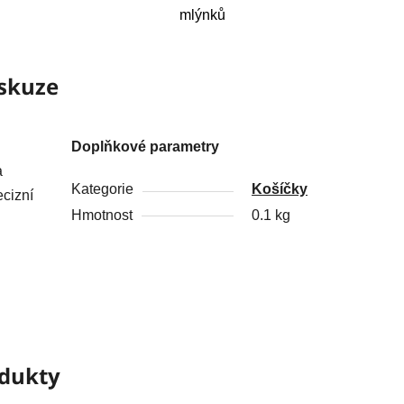
mlýnků
skuze
Doplňkové parametry
a
Kategorie
Košíčky
ecizní
Hmotnost
0.1 kg
odukty