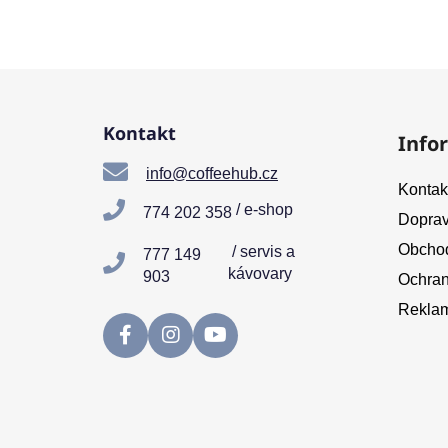
Z
á
Kontakt
Info
p
a
info@coffeehub.cz
Kontak
t
/ e-shop
774 202 358
Doprav
í
Obchod
/ servis a
777 149
kávovary
903
Ochran
Reklam