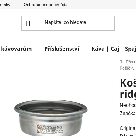
mínky
Ochrana osobních údajů
Reklamace a vrácení zbož
e kávovarům
Příslušenství
Káva | Čaj | Špa
Domů
/
Přísl
Košíčky
Koš
rid
Průměr
Neoho
hodnoc
Značka
produkt
Originá
je