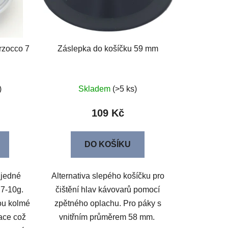
rzocco 7
Záslepka do košíčku 59 mm
)
Skladem
(>5 ks)
109 Kč
DO KOŠÍKU
 jedné
Alternativa slepého košíčku pro
 7-10g.
čištění hlav kávovarů pomocí
sou kolmé
zpětného oplachu. Pro páky s
race což
vnitřním průměrem 58 mm.