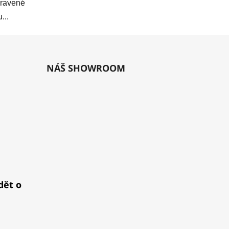
pravené
...
NÁŠ SHOWROOM
dět o