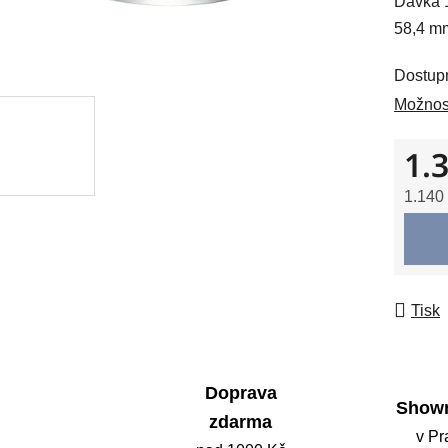
Dávka 1
0,0
58,4 m
z
5
Dostup
hvězdič
Možnost
1.
1.140
Měrná
Tisk
Doprava
Show
zdarma
v Pr