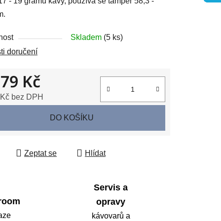
7 - 19 gramů kávy, používá se tamper 58,3 -
m.
nost
Skladem
(5 ks)
ek.
i doručení
379 Kč
 Kč bez DPH
 cena:
DO KOŠÍKU
Zeptat se
Hlídat
Servis a
room
opravy
aze
kávovarů a