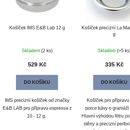
Košíček IMS E&B Lab 12 g
Košíček precizní La Ma
g
Skladem
(2 ks)
Skladem
(>5 ks
529 Kč
335 Kč
DO KOŠÍKU
DO KOŠÍKU
IMS precizní košíček od značky
Košíček pro přípravu
E&B LAB pro přípravu espressa z
porce kávy o gramáži
10 - 12 g.
Hlavní výhodou filtru j
stěny a precizní perfo