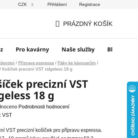
CZK
Přihlášení
Registrace
í
PRÁZDNÝ KOŠÍK
NÁKUPNÍ
KOŠÍK
jz
Pro kavárny
Naše služby
Blog
Z
ušenství
/
Příprava espressa
/
Páky ke kávovarům
/
/
Košíček precizní VST ridgeless 18 g
íček precizní VST
geless 18 g
né
dnoceno
Podrobnosti hodnocení
ení
:
VST
u
lní VST precizní košíček pro přípravu espressa.