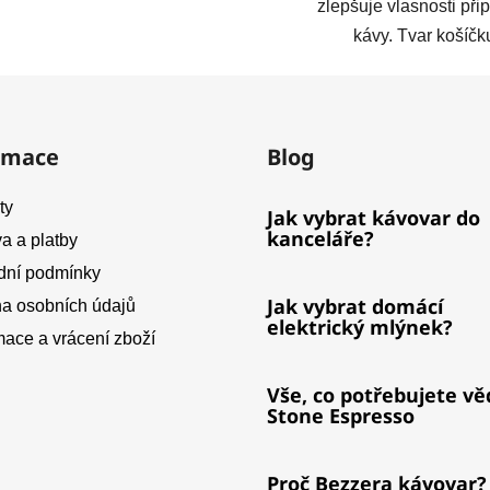
zlepšuje vlasnosti při
kávy. Tvar košíčku
rmace
Blog
ty
Jak vybrat kávovar do
kanceláře?
a a platby
ní podmínky
Jak vybrat domácí
a osobních údajů
elektrický mlýnek?
ace a vrácení zboží
Vše, co potřebujete vě
Stone Espresso
Proč Bezzera kávovar?