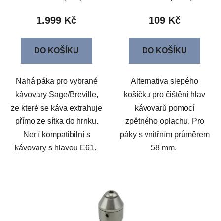
1.999 Kč
109 Kč
DO KOŠÍKU
DO KOŠÍKU
Nahá páka pro vybrané
Alternativa slepého
kávovary Sage/Breville,
košíčku pro čištění hlav
ze které se káva extrahuje
kávovarů pomocí
přímo ze sítka do hrnku.
zpětného oplachu. Pro
Není kompatibilní s
páky s vnitřním průměrem
kávovary s hlavou E61.
58 mm.