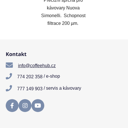
Precizní sprcha pro
kávovary Nuova
Simonelli. Schopnost
filtrace 200 µm.
Z
á
Kontakt
p
a
info@coffeehub.cz
t
/ e-shop
774 202 358
í
/ servis a kávovary
777 149 903