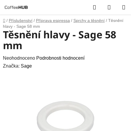
Přejít
Hledat
NÁKUP
na
obsah
KOŠÍK
Domů
/
Příslušenství
/
Příprava espressa
/
Sprchy a těsnění
/
Těsnění
hlavy - Sage 58 mm
Těsnění hlavy - Sage 58
mm
Průměrné
Neohodnoceno
Podrobnosti hodnocení
hodnocení
Značka:
Sage
produktu
je
0,0
z
5
hvězdiček.