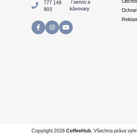
Obchod
/ servis a
777 149
kávovary
903
Ochran
Reklam
Copyright 2026
CoffeeHub
. Všechna práva vyh