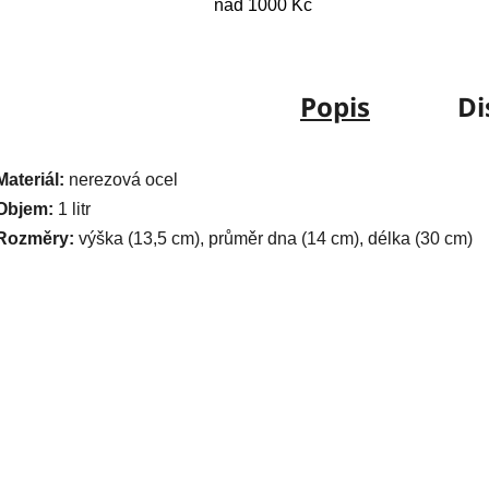
nad 1000 Kč
Popis
Di
Materiál:
nerezová ocel
Objem:
1 litr
Rozměry:
výška (13,5 cm), průměr dna (14 cm), délka (30 cm)