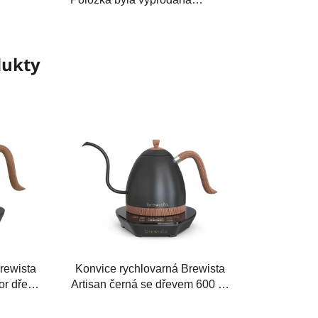
dukty
rewista
Konvice rychlovarná Brewista
or dřeva
Artisan černá se dřevem 600 ml
- Rozbaleno