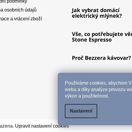
ní podmínky
Jak vybrat domácí
a osobních údajů
elektrický mlýnek?
ace a vrácení zboží
Vše, co potřebujete vě
Stone Espresso
Proč Bezzera kávovar?
Čištění vs. odvápnění
kávovaru
Používáme cookies, abychom Vá
webu a díky analýze provozu we
výkon a použitelnost.
ARCHIV
Nastavení
razena.
Upravit nastavení cookies