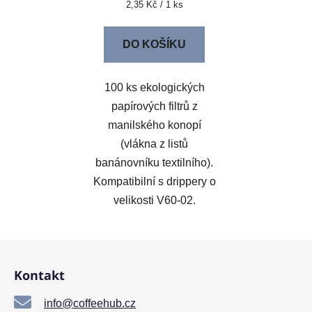
Měrná
2,35 Kč / 1 ks
cena:
DO KOŠÍKU
100 ks ekologických
papírových filtrů z
manilského konopí
(vlákna z listů
banánovníku textilního).
Kompatibilní s drippery o
velikosti V60-02.
Z
á
Kontakt
p
a
info@coffeehub.cz