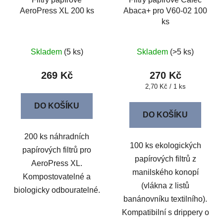
AeroPress XL 200 ks
Abaca+ pro V60-02 100
ks
Skladem
(5 ks)
Skladem
(>5 ks)
269 Kč
270 Kč
Měrná
2,70 Kč / 1 ks
cena:
DO KOŠÍKU
DO KOŠÍKU
200 ks náhradních
100 ks ekologických
papírových filtrů pro
papírových filtrů z
AeroPress XL.
manilského konopí
Kompostovatelné a
(vlákna z listů
biologicky odbouratelné.
banánovníku textilního).
Kompatibilní s drippery o