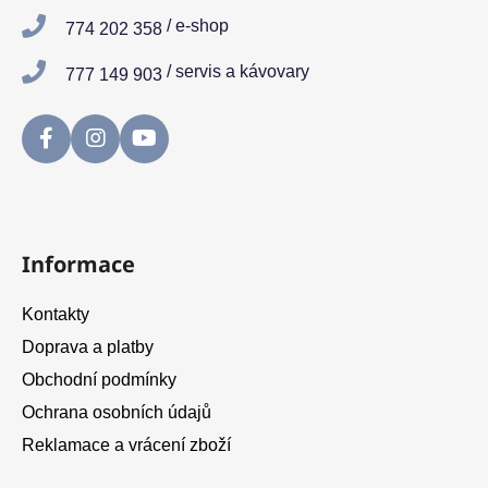
t
/ e-shop
774 202 358
í
/ servis a kávovary
777 149 903
Informace
Kontakty
Doprava a platby
Obchodní podmínky
Ochrana osobních údajů
Reklamace a vrácení zboží