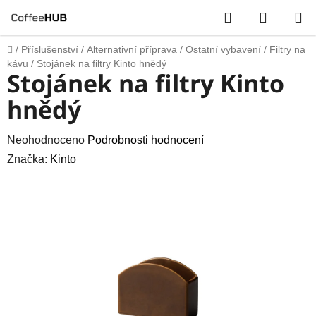
Přejít
Hledat
NÁKUP
na
obsah
KOŠÍK
Domů
/
Příslušenství
/
Alternativní příprava
/
Ostatní vybavení
/
Filtry na
kávu
/
Stojánek na filtry Kinto hnědý
Stojánek na filtry Kinto
hnědý
Průměrné
Neohodnoceno
Podrobnosti hodnocení
hodnocení
Značka:
Kinto
produktu
je
0,0
z
5
hvězdiček.