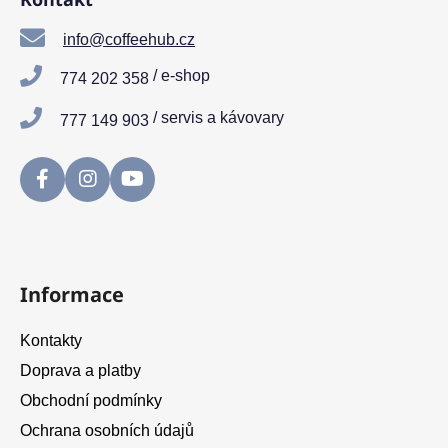
p
a
info@coffeehub.cz
t
/ e-shop
774 202 358
í
/ servis a kávovary
777 149 903
Informace
Kontakty
Doprava a platby
Obchodní podmínky
Ochrana osobních údajů