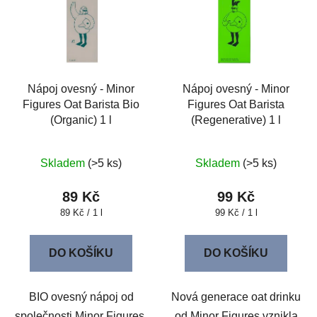
Nápoj ovesný - Minor
Nápoj ovesný - Minor
Figures Oat Barista Bio
Figures Oat Barista
(Organic) 1 l
(Regenerative) 1 l
Skladem
(>5 ks)
Skladem
(>5 ks)
89 Kč
99 Kč
Měrná
Měrná
89 Kč / 1 l
99 Kč / 1 l
cena:
cena:
DO KOŠÍKU
DO KOŠÍKU
BIO ovesný nápoj od
Nová generace oat drinku
společnosti Minor Figures.
od Minor Figures vznikla