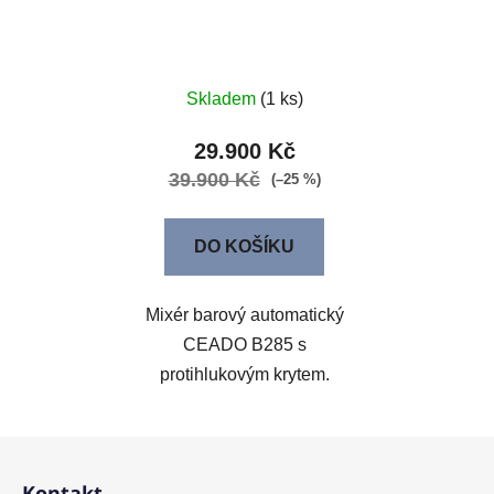
Skladem
(1 ks)
29.900 Kč
39.900 Kč
(–25 %)
DO KOŠÍKU
Mixér barový automatický
CEADO B285 s
protihlukovým krytem.
Z
á
Kontakt