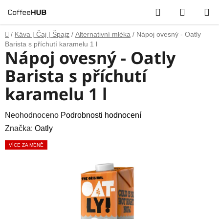
Přejít
Hledat
NÁKUP
na
obsah
KOŠÍK
Domů
/
Káva | Čaj | Špajz
/
Alternativní mléka
/
Nápoj ovesný - Oatly
Barista s příchutí karamelu 1 l
Nápoj ovesný - Oatly
Barista s příchutí
karamelu 1 l
Průměrné
Neohodnoceno
Podrobnosti hodnocení
hodnocení
Značka:
Oatly
produktu
VÍCE ZA MÉNĚ
je
0,0
z
5
hvězdiček.