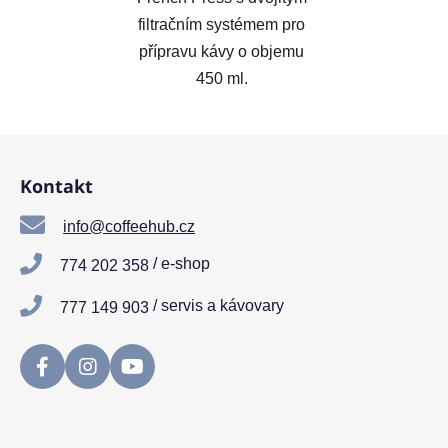
filtračním systémem pro
přípravu kávy o objemu
450 ml.
Z
á
Kontakt
p
a
info@coffeehub.cz
t
/ e-shop
774 202 358
í
/ servis a kávovary
777 149 903