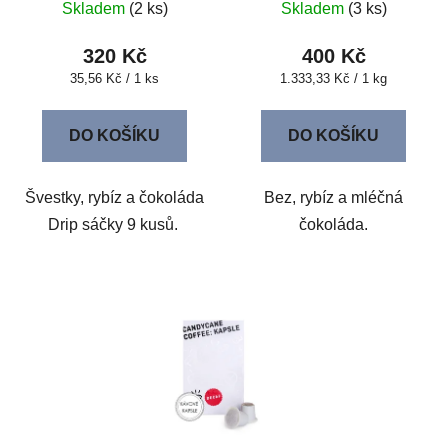
Skladem
(2 ks)
Skladem
(3 ks)
320 Kč
400 Kč
Měrná
Měrná
35,56 Kč / 1 ks
1.333,33 Kč / 1 kg
cena:
cena:
DO KOŠÍKU
DO KOŠÍKU
Švestky, rybíz a čokoláda
Bez, rybíz a mléčná
Drip sáčky 9 kusů.
čokoláda.