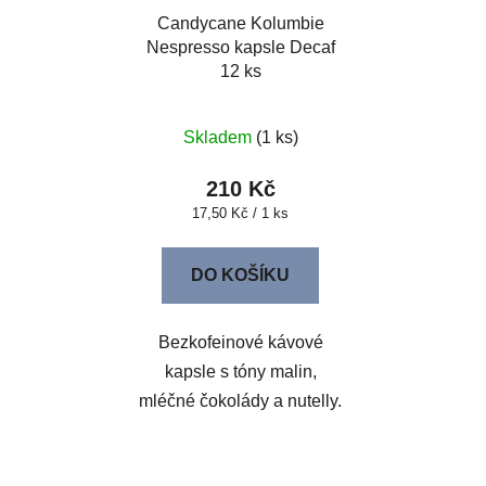
Candycane Kolumbie
Nespresso kapsle Decaf
12 ks
Skladem
(1 ks)
210 Kč
Měrná
17,50 Kč / 1 ks
cena:
DO KOŠÍKU
Bezkofeinové kávové
kapsle s tóny malin,
mléčné čokolády a nutelly.