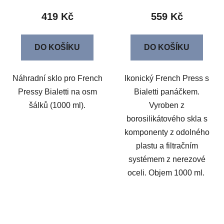
419 Kč
559 Kč
DO KOŠÍKU
DO KOŠÍKU
Náhradní sklo pro French
Ikonický French Press s
Pressy Bialetti na osm
Bialetti panáčkem.
šálků (1000 ml).
Vyroben z
borosilikátového skla s
komponenty z odolného
plastu a filtračním
systémem z nerezové
oceli. Objem 1000 ml.