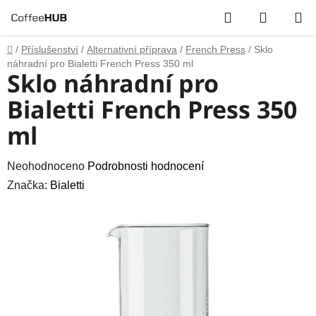
Přejít
Hledat
NÁKUP
na
obsah
KOŠÍK
Domů
/
Příslušenství
/
Alternativní příprava
/
French Press
/
Sklo
náhradní pro Bialetti French Press 350 ml
Sklo náhradní pro
Bialetti French Press 350
ml
Průměrné
Neohodnoceno
Podrobnosti hodnocení
hodnocení
Značka:
Bialetti
produktu
je
0,0
z
5
hvězdiček.