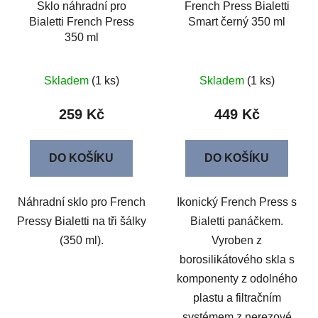
Sklo náhradní pro
French Press Bialetti
Bialetti French Press
Smart černý 350 ml
350 ml
Skladem
(1 ks)
Skladem
(1 ks)
259 Kč
449 Kč
DO KOŠÍKU
DO KOŠÍKU
Náhradní sklo pro French
Ikonický French Press s
Pressy Bialetti na tři šálky
Bialetti panáčkem.
(350 ml).
Vyroben z
borosilikátového skla s
komponenty z odolného
plastu a filtračním
systémem z nerezové