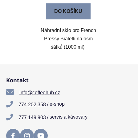
DO KOŠÍKU
Náhradní sklo pro French
Pressy Bialetti na osm
šálků (1000 ml).
Z
á
Kontakt
p
a
info@coffeehub.cz
t
/ e-shop
774 202 358
í
/ servis a kávovary
777 149 903