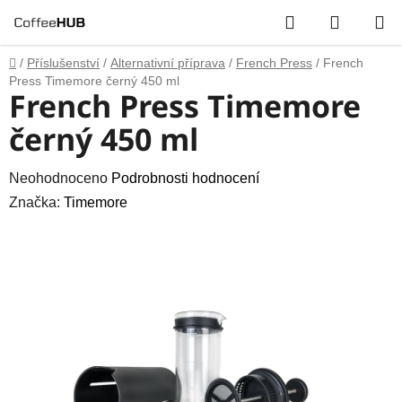
Přejít
Hledat
NÁKUP
na
obsah
KOŠÍK
Domů
/
Příslušenství
/
Alternativní příprava
/
French Press
/
French
Press Timemore černý 450 ml
French Press Timemore
černý 450 ml
Průměrné
Neohodnoceno
Podrobnosti hodnocení
hodnocení
Značka:
Timemore
produktu
je
0,0
z
5
hvězdiček.