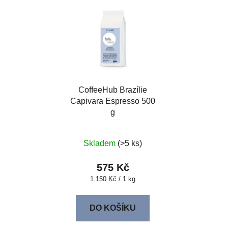
CoffeeHub Brazílie
Capivara Espresso 500
g
Skladem
(>5 ks)
575 Kč
Měrná
1.150 Kč / 1 kg
cena:
DO KOŠÍKU