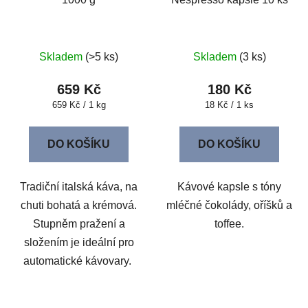
Skladem
(>5 ks)
Skladem
(3 ks)
659 Kč
180 Kč
Měrná
Měrná
659 Kč / 1 kg
18 Kč / 1 ks
cena:
cena:
DO KOŠÍKU
DO KOŠÍKU
Tradiční italská káva, na
Kávové kapsle s tóny
chuti bohatá a krémová.
mléčné čokolády, oříšků a
Stupněm pražení a
toffee.
složením je ideální pro
automatické kávovary.