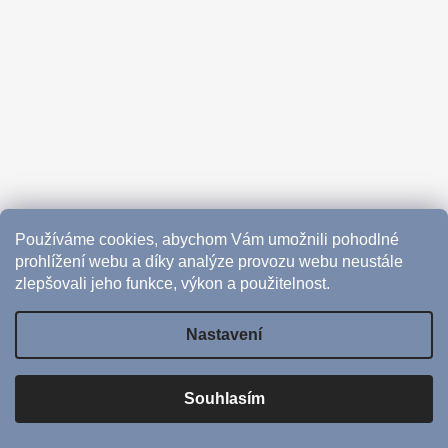
Používáme cookies, abychom Vám umožnili pohodlné
prohlížení webu a díky analýze provozu webu neustále
zlepšovali jeho funkce, výkon a použitelnost.
Nastavení
Vytvořil Shoptet
Souhlasím
Copyright 2026
CoffeeHub
. Všechna práva vyhrazena.
Upravit nastavení cookies