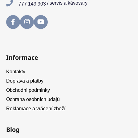
r
/ servis a kávovary
777 149 903
v
k
y
v
ý
p
i
s
Informace
u
Kontakty
Doprava a platby
Obchodní podmínky
Ochrana osobních údajů
Reklamace a vrácení zboží
Blog