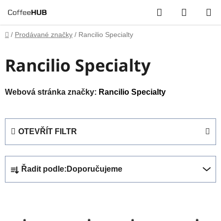
Přejít
Hledat
NÁKUP
na
obsah
KOŠÍK
Domů
/
Prodávané značky
/
Rancilio Specialty
Rancilio Specialty
Webová stránka značky:
Rancilio Specialty
OTEVŘÍT FILTR
Ř
Řadit podle:
Doporučujeme
a
z
V
e
ý
n