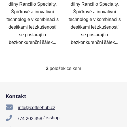
dílny Rancilio Specialty.
dílny Rancilio Specialty.
Špičkové a inovativní
Špičkové a inovativní
technologie v kombinaci s
technologie v kombinaci s
desítkami let zkušeností
desítkami let zkušeností
se postarají o
se postarají o
bezkonkurenční šálek...
bezkonkurenční šálek...
2
položek celkem
O
v
l
Z
á
á
d
Kontakt
p
a
a
c
info@coffeehub.cz
t
í
/ e-shop
774 202 358
í
p