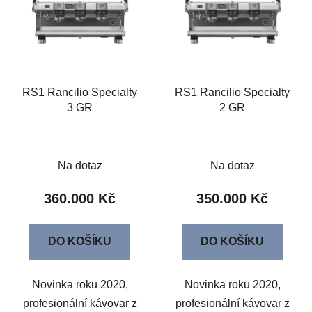
p
í
i
p
s
r
p
o
r
d
o
u
RS1 Rancilio Specialty
RS1 Rancilio Specialty
3 GR
2 GR
d
k
u
t
k
ů
t
Na dotaz
Na dotaz
ů
360.000 Kč
350.000 Kč
DO KOŠÍKU
DO KOŠÍKU
Novinka roku 2020,
Novinka roku 2020,
profesionální kávovar z
profesionální kávovar z