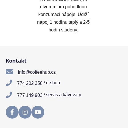
otvorem pro pohodlnou
konzumaci nápoje. Udrží
nápoj 1 hodinu teplý a 2-5
hodin studený.
Z
á
Kontakt
p
a
info@coffeehub.cz
t
/ e-shop
774 202 358
í
/ servis a kávovary
777 149 903