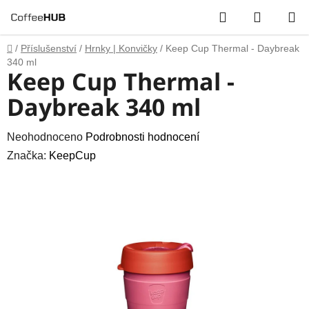
Přejít
Hledat
NÁKUP
na
obsah
KOŠÍK
Domů
/
Příslušenství
/
Hrnky | Konvičky
/
Keep Cup Thermal - Daybreak
340 ml
Keep Cup Thermal -
Daybreak 340 ml
Průměrné
Neohodnoceno
Podrobnosti hodnocení
hodnocení
Značka:
KeepCup
produktu
je
0,0
z
5
hvězdiček.