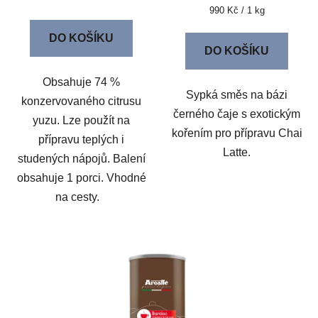
Měrná
990 Kč / 1 kg
cena:
DO KOŠÍKU
DO KOŠÍKU
Obsahuje 74 %
Sypká směs na bázi
konzervovaného citrusu
černého čaje s exotickým
yuzu. Lze použít na
kořením pro přípravu Chai
přípravu teplých i
Latte.
studených nápojů. Balení
obsahuje 1 porci. Vhodné
na cesty.