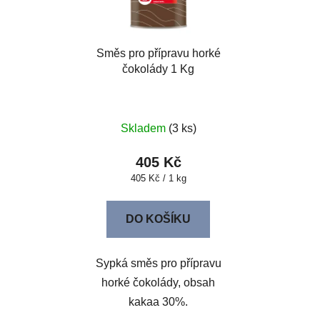
Směs pro přípravu horké
čokolády 1 Kg
Skladem
(3 ks)
405 Kč
Měrná
405 Kč / 1 kg
cena:
DO KOŠÍKU
Sypká směs pro přípravu
horké čokolády, obsah
kakaa 30%.