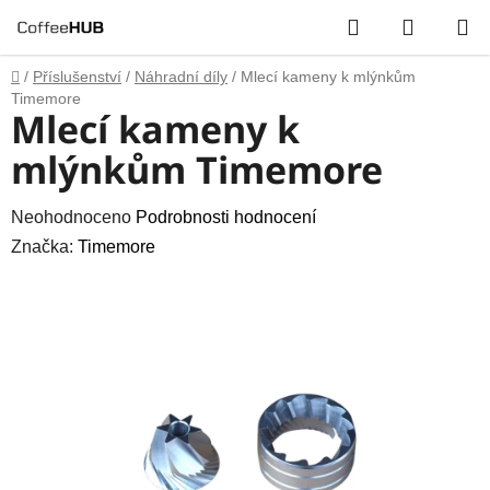
Přejít
Hledat
NÁKUP
na
obsah
KOŠÍK
Domů
/
Příslušenství
/
Náhradní díly
/
Mlecí kameny k mlýnkům
Timemore
Mlecí kameny k
mlýnkům Timemore
Průměrné
Neohodnoceno
Podrobnosti hodnocení
hodnocení
Značka:
Timemore
produktu
je
0,0
z
5
hvězdiček.