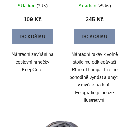
Skladem
(2 ks)
Skladem
(>5 ks)
109 Kč
245 Kč
DO KOŠÍKU
DO KOŠÍKU
Náhradní zavírání na
Náhradní rukáv k volně
cestovní hrnečky
stojícímu odklepávači
KeepCup.
Rhino Thumpa. Lze ho
pohodlně vyndat a umýt i
v myčce nádobí.
Fotografie je pouze
ilustrativní.