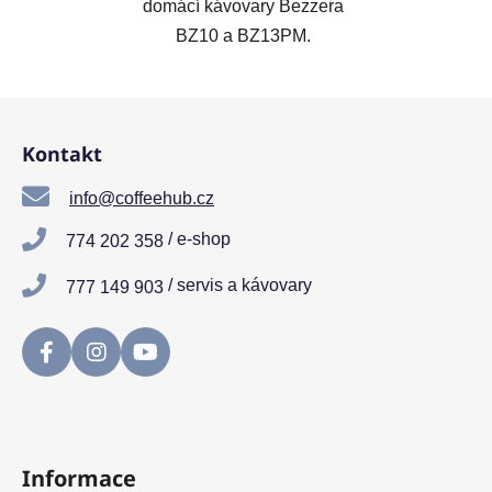
domácí kávovary Bezzera
BZ10 a BZ13PM.
Z
á
Kontakt
p
a
info@coffeehub.cz
t
/ e-shop
774 202 358
í
/ servis a kávovary
777 149 903
Informace