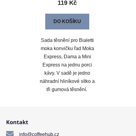
119 Kč
DO KOŠÍKU
Sada těsnění pro Bialetti
moka konvičku řad Moka
Express, Dama a Mini
Express na jednu porci
kávy. V sadě je jedno
náhradní hliníkové sítko a
tři gumová těsnění.
Z
á
Kontakt
p
a
info@coffeehub.cz