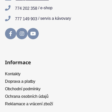
t
/ e-shop
774 202 358
í
/ servis a kávovary
777 149 903
Informace
Kontakty
Doprava a platby
Obchodní podmínky
Ochrana osobních údajů
Reklamace a vrácení zboží