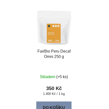
FairBio Peru Decaf
Omni 250 g
Skladem
(>5 ks)
350 Kč
Měrná
1.400 Kč / 1 kg
cena:
DO KOŠÍKU