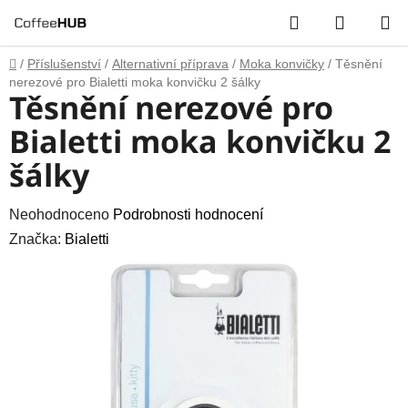
Přejít
Hledat
NÁKUP
na
obsah
KOŠÍK
Domů
/
Příslušenství
/
Alternativní příprava
/
Moka konvičky
/
Těsnění
nerezové pro Bialetti moka konvičku 2 šálky
Těsnění nerezové pro
Bialetti moka konvičku 2
šálky
Průměrné
Neohodnoceno
Podrobnosti hodnocení
hodnocení
Značka:
Bialetti
produktu
je
0,0
z
5
hvězdiček.