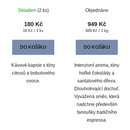
Skladem
(2 ks)
Objednáno
180 Kč
949 Kč
Měrná
Měrná
18 Kč / 1 ks
949 Kč / 1 kg
cena:
cena:
DO KOŠÍKU
DO KOŠÍKU
Kávové kapsle s tóny
Intenzivní aroma, tóny
citrusů a bobulového
hořké čokolády a
ovoce.
santalového dřeva.
Dlouhotrvající dochuť.
Vyvážená směs, která
nadchne především
fanoušky tradičního
espressa.