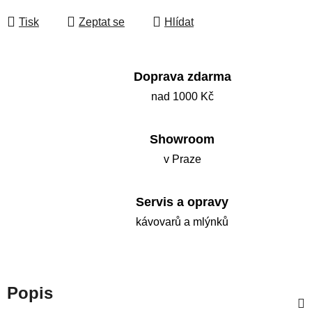
Měrná cena:
Tisk
Zeptat se
Hlídat
Doprava zdarma
nad 1000 Kč
Showroom
v Praze
Servis a opravy
kávovarů a mlýnků
Popis