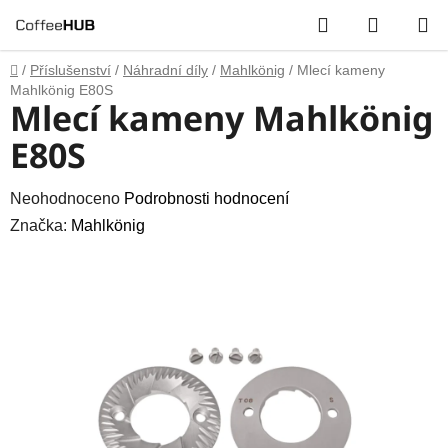
Přejít
Hledat
NÁKUP
na
obsah
KOŠÍK
Domů
/
Příslušenství
/
Náhradní díly
/
Mahlkönig
/
Mlecí kameny
Mahlkönig E80S
Mlecí kameny Mahlkönig
E80S
Průměrné
Neohodnoceno
Podrobnosti hodnocení
hodnocení
Značka:
Mahlkönig
produktu
je
0,0
z
5
hvězdiček.