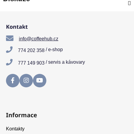
Z
á
Kontakt
p
a
info@coffeehub.cz
t
/ e-shop
774 202 358
í
/ servis a kávovary
777 149 903
Informace
Kontakty