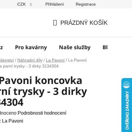
CZK
Přihlášení
Registrace
í
PRÁZDNÝ KOŠÍK
NÁKUPNÍ
KOŠÍK
jz
Pro kavárny
Naše služby
Blog
Z
ušenství
/
Náhradní díly
/
La Pavoni
/
La Pavoni
 parní trysky - 3 dirky 3134304
 Pavoni koncovka
ní trysky - 3 dirky
34304
né
dnoceno
Podrobnosti hodnocení
ení
:
La Pavoni
u