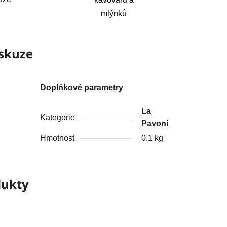
mlýnků
skuze
Doplňkové parametry
La
Kategorie
Pavoni
Hmotnost
0.1 kg
dukty