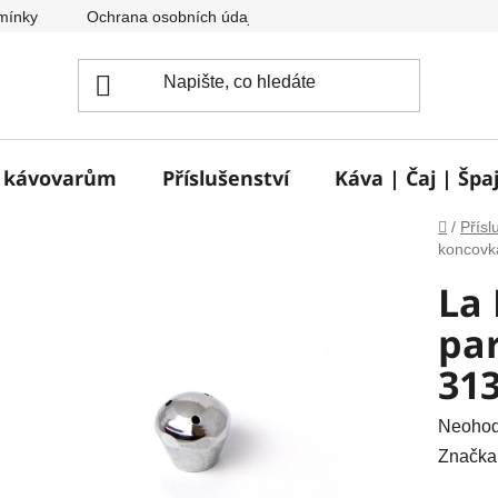
mínky
Ochrana osobních údajů
Reklamace a vrácení zbož
e kávovarům
Příslušenství
Káva | Čaj | Špa
Domů
/
Přísl
koncovka
La
par
31
Průměr
Neoho
hodnoc
Značka
produkt