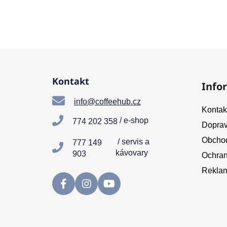
Z
á
Kontakt
Info
p
a
info@coffeehub.cz
Kontak
t
/ e-shop
774 202 358
Doprav
í
Obchod
/ servis a
777 149
kávovary
903
Ochran
Reklam