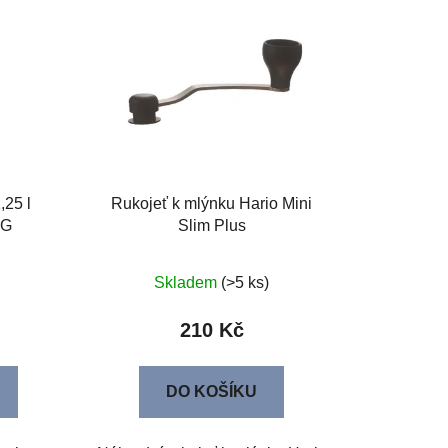
,25 l
Rukojeť k mlýnku Hario Mini
BG
Slim Plus
Skladem
(>5 ks)
210 Kč
DO KOŠÍKU