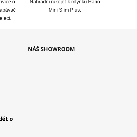
nvice o
Náhradní rukojeť k mlýnku Hario
kapávač
Mini Slim Plus.
lect.
NÁŠ SHOWROOM
dět o