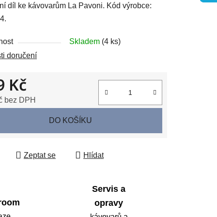
í díl ke kávovarům La Pavoni. Kód výrobce:
4.
nost
Skladem
(4 ks)
i doručení
ek.
9 Kč
č bez DPH
 cena:
DO KOŠÍKU
Zeptat se
Hlídat
Servis a
room
opravy
aze
kávovarů a