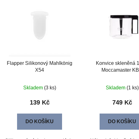
Flapper Silikonový Mahlkönig
Konvice skleněná 1
X54
Moccamaster K
Skladem
(3 ks)
Skladem
(1 ks)
139 Kč
749 Kč
DO KOŠÍKU
DO KOŠÍKU