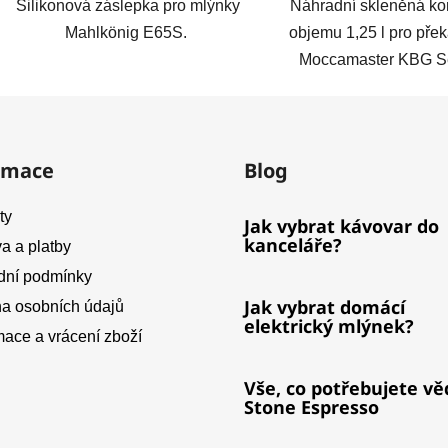
Silikonová záslepka pro mlýnky
Náhradní skleněná ko
Mahlkönig E65S.
objemu 1,25 l pro pře
Moccamaster KBG Se
rmace
Blog
ty
Jak vybrat kávovar do
kanceláře?
a a platby
ní podmínky
Jak vybrat domácí
a osobních údajů
elektrický mlýnek?
ace a vrácení zboží
Vše, co potřebujete vě
Stone Espresso