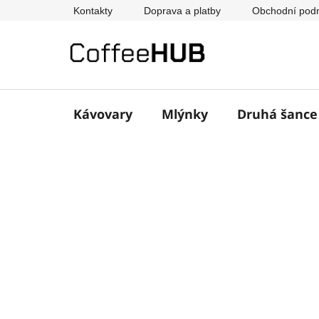
Přejít
Kontakty
Doprava a platby
Obchodní pod
na
obsah
Kávovary
Mlýnky
Druhá šanc
P
o
s
t
r
a
n
n