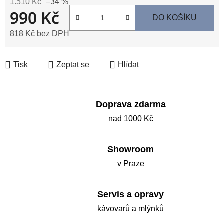
1.510 Kč
–34 %
990 Kč
DO KOŠÍKU
818 Kč bez DPH
Měrná cena:
Tisk
Zeptat se
Hlídat
Doprava zdarma
nad 1000 Kč
Showroom
v Praze
Servis a opravy
kávovarů a mlýnků