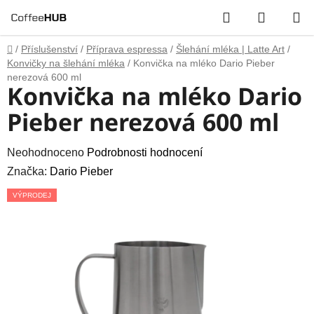
Přejít
Hledat
NÁKUP
na
obsah
KOŠÍK
Domů
/
Příslušenství
/
Příprava espressa
/
Šlehání mléka | Latte Art
/
Konvičky na šlehání mléka
/
Konvička na mléko Dario Pieber
nerezová 600 ml
Konvička na mléko Dario
Pieber nerezová 600 ml
Průměrné
Neohodnoceno
Podrobnosti hodnocení
hodnocení
Značka:
Dario Pieber
produktu
VÝPRODEJ
je
0,0
z
5
hvězdiček.