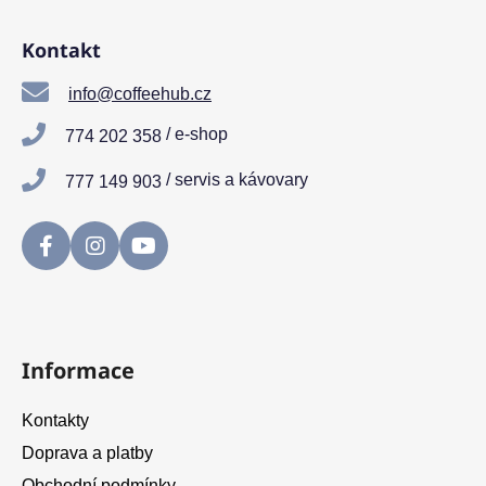
Z
á
Kontakt
p
a
info@coffeehub.cz
t
/ e-shop
774 202 358
í
/ servis a kávovary
777 149 903
Informace
Kontakty
Doprava a platby
Obchodní podmínky